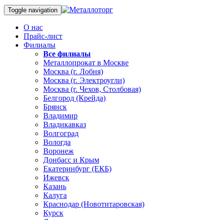
Toggle navigation
О нас
Прайс-лист
Филиалы
Все филиалы
Металлопрокат в Москве
Москва (г. Лобня)
Москва (г. Электроугли)
Москва (г. Чехов, Столбовая)
Белгород (Крейда)
Брянск
Владимир
Владикавказ
Волгоград
Вологда
Воронеж
Донбасс и Крым
Екатеринбург (ЕКБ)
Ижевск
Казань
Калуга
Краснодар (Новотитаровская)
Курск