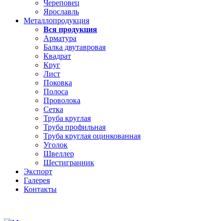
Череповец
Ярославль
Металлопродукция
Вся продукция
Арматура
Балка двутавровая
Квадрат
Круг
Лист
Поковка
Полоса
Проволока
Сетка
Труба круглая
Труба профильная
Труба круглая оцинкованная
Уголок
Швеллер
Шестигранник
Экспорт
Галерея
Контакты