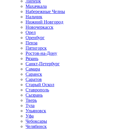
Липецк
Махачкала
Набережные Челны
Нальчик
Нижний Новгород
Новочеркасск
Орел
Оренбург
Пенза
Пятигорск
Ростов-на-Дону
Рязань
Санкт-Петербург
Самара
Саранск
Саратов
Старый Оскол
Ставрополь
Сызрань
Тверь
Тула
Ульяновск
Уфа
Чебоксары
Челябинск