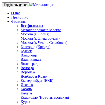
Toggle navigation
О нас
Прайс-лист
Филиалы
Все филиалы
Металлопрокат в Москве
Москва (г. Лобня)
Москва (г. Электроугли)
Москва (г. Чехов, Столбовая)
Белгород (Крейда)
Брянск
Владимир
Владикавказ
Волгоград
Вологда
Воронеж
Донбасс и Крым
Екатеринбург (ЕКБ)
Ижевск
Казань
Калуга
Краснодар (Новотитаровская)
Курск