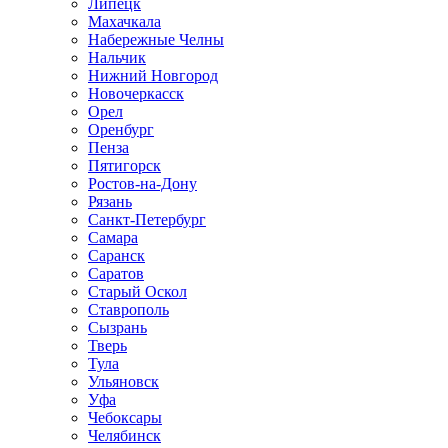
Липецк
Махачкала
Набережные Челны
Нальчик
Нижний Новгород
Новочеркасск
Орел
Оренбург
Пенза
Пятигорск
Ростов-на-Дону
Рязань
Санкт-Петербург
Самара
Саранск
Саратов
Старый Оскол
Ставрополь
Сызрань
Тверь
Тула
Ульяновск
Уфа
Чебоксары
Челябинск