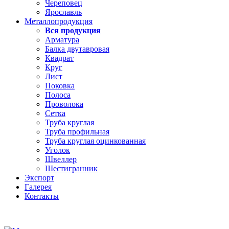
Череповец
Ярославль
Металлопродукция
Вся продукция
Арматура
Балка двутавровая
Квадрат
Круг
Лист
Поковка
Полоса
Проволока
Сетка
Труба круглая
Труба профильная
Труба круглая оцинкованная
Уголок
Швеллер
Шестигранник
Экспорт
Галерея
Контакты