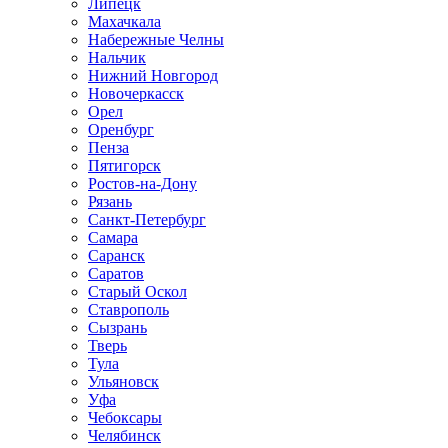
Липецк
Махачкала
Набережные Челны
Нальчик
Нижний Новгород
Новочеркасск
Орел
Оренбург
Пенза
Пятигорск
Ростов-на-Дону
Рязань
Санкт-Петербург
Самара
Саранск
Саратов
Старый Оскол
Ставрополь
Сызрань
Тверь
Тула
Ульяновск
Уфа
Чебоксары
Челябинск