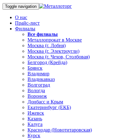
Toggle navigation
О нас
Прайс-лист
Филиалы
Все филиалы
Металлопрокат в Москве
Москва (г. Лобня)
Москва (г. Электроугли)
Москва (г. Чехов, Столбовая)
Белгород (Крейда)
Брянск
Владимир
Владикавказ
Волгоград
Вологда
Воронеж
Донбасс и Крым
Екатеринбург (ЕКБ)
Ижевск
Казань
Калуга
Краснодар (Новотитаровская)
Курск