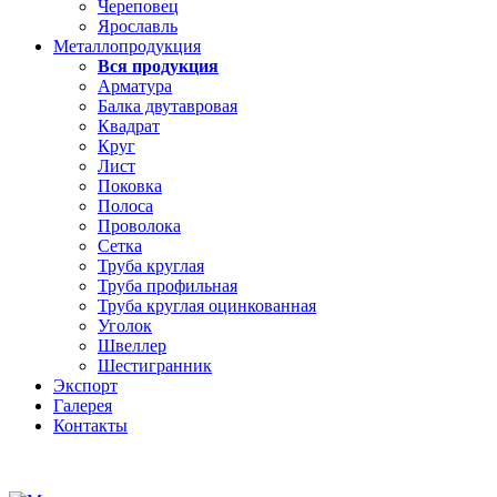
Череповец
Ярославль
Металлопродукция
Вся продукция
Арматура
Балка двутавровая
Квадрат
Круг
Лист
Поковка
Полоса
Проволока
Сетка
Труба круглая
Труба профильная
Труба круглая оцинкованная
Уголок
Швеллер
Шестигранник
Экспорт
Галерея
Контакты