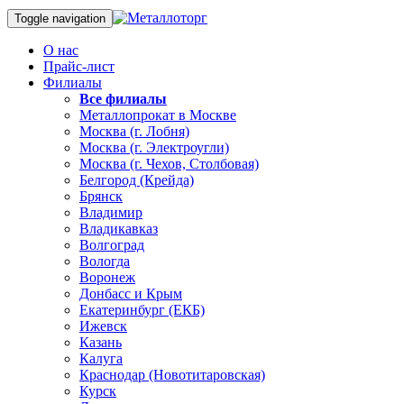
Toggle navigation
О нас
Прайс-лист
Филиалы
Все филиалы
Металлопрокат в Москве
Москва (г. Лобня)
Москва (г. Электроугли)
Москва (г. Чехов, Столбовая)
Белгород (Крейда)
Брянск
Владимир
Владикавказ
Волгоград
Вологда
Воронеж
Донбасс и Крым
Екатеринбург (ЕКБ)
Ижевск
Казань
Калуга
Краснодар (Новотитаровская)
Курск