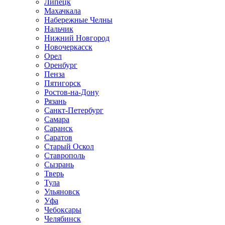
Липецк
Махачкала
Набережные Челны
Нальчик
Нижний Новгород
Новочеркасск
Орел
Оренбург
Пенза
Пятигорск
Ростов-на-Дону
Рязань
Санкт-Петербург
Самара
Саранск
Саратов
Старый Оскол
Ставрополь
Сызрань
Тверь
Тула
Ульяновск
Уфа
Чебоксары
Челябинск