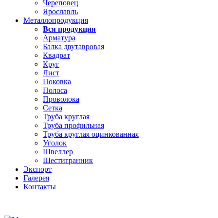
Череповец
Ярославль
Металлопродукция
Вся продукция
Арматура
Балка двутавровая
Квадрат
Круг
Лист
Поковка
Полоса
Проволока
Сетка
Труба круглая
Труба профильная
Труба круглая оцинкованная
Уголок
Швеллер
Шестигранник
Экспорт
Галерея
Контакты