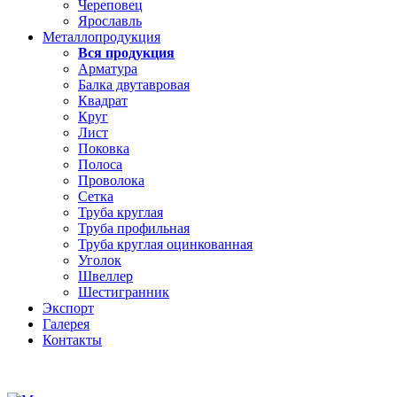
Череповец
Ярославль
Металлопродукция
Вся продукция
Арматура
Балка двутавровая
Квадрат
Круг
Лист
Поковка
Полоса
Проволока
Сетка
Труба круглая
Труба профильная
Труба круглая оцинкованная
Уголок
Швеллер
Шестигранник
Экспорт
Галерея
Контакты