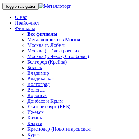
Toggle navigation
О нас
Прайс-лист
Филиалы
Все филиалы
Металлопрокат в Москве
Москва (г. Лобня)
Москва (г. Электроугли)
Москва (г. Чехов, Столбовая)
Белгород (Крейда)
Брянск
Владимир
Владикавказ
Волгоград
Вологда
Воронеж
Донбасс и Крым
Екатеринбург (ЕКБ)
Ижевск
Казань
Калуга
Краснодар (Новотитаровская)
Курск