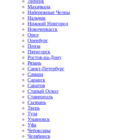
Липецк
Махачкала
Набережные Челны
Нальчик
Нижний Новгород
Новочеркасск
Орел
Оренбург
Пенза
Пятигорск
Ростов-на-Дону
Рязань
Санкт-Петербург
Самара
Саранск
Саратов
Старый Оскол
Ставрополь
Сызрань
Тверь
Тула
Ульяновск
Уфа
Чебоксары
Челябинск