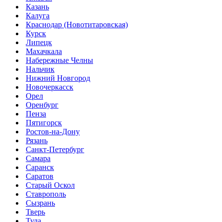
Казань
Калуга
Краснодар (Новотитаровская)
Курск
Липецк
Махачкала
Набережные Челны
Нальчик
Нижний Новгород
Новочеркасск
Орел
Оренбург
Пенза
Пятигорск
Ростов-на-Дону
Рязань
Санкт-Петербург
Самара
Саранск
Саратов
Старый Оскол
Ставрополь
Сызрань
Тверь
Тула