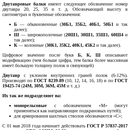
Двутавровые балки
имеют следующее обозначение номер
двутавра 20, 25, 35 и т. д. Обозначающий высоту в
сантиметрах и буквенные обозначения:
Б
— обыкновенные (
30Б1, 35Б2, 40Б1, 50Б1
и так
далее);
Ш
— широкополочные (
20Ш1, 30Ш1, 35Ш1, 60Ш4
и
так далее);
К
— колонные (
30К1, 35К2, 40К1, 45К2
и так далее).
Цифровое значение после букв
Б, К, Ш
описывают
модификацию (чем больше цифра, тем балка более массивная
имеет большую толщину полок и связующей)
Двутавр
с уклоном внутренних граней полок (6-12%).
Производят по
ГОСТ 8239-89
(10, 12, 14, 16, 18) и по
ГОСТ
19425-74
(
24М, 30М, 36М, 45М
и т. д.)
Их так же подразделяют на:
монорельсовые
с обозначением «М» (могут
применяться как направляющие подкрановых путей);
для армирования шахтных стволов обозначаются «С»;
С 01 мая 2018 года начинает действовать
ГОСТ Р 57837-2017