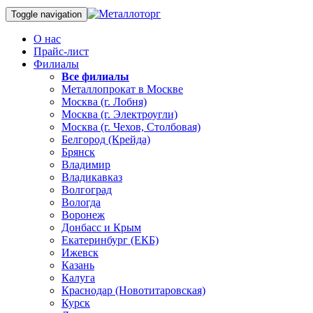
Toggle navigation
О нас
Прайс-лист
Филиалы
Все филиалы
Металлопрокат в Москве
Москва (г. Лобня)
Москва (г. Электроугли)
Москва (г. Чехов, Столбовая)
Белгород (Крейда)
Брянск
Владимир
Владикавказ
Волгоград
Вологда
Воронеж
Донбасс и Крым
Екатеринбург (ЕКБ)
Ижевск
Казань
Калуга
Краснодар (Новотитаровская)
Курск