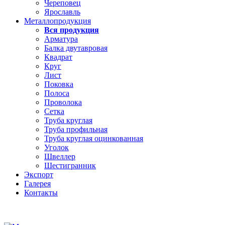
Череповец
Ярославль
Металлопродукция
Вся продукция
Арматура
Балка двутавровая
Квадрат
Круг
Лист
Поковка
Полоса
Проволока
Сетка
Труба круглая
Труба профильная
Труба круглая оцинкованная
Уголок
Швеллер
Шестигранник
Экспорт
Галерея
Контакты