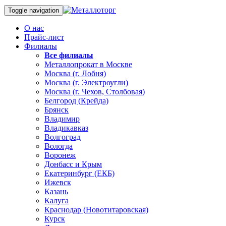
Toggle navigation
О нас
Прайс-лист
Филиалы
Все филиалы
Металлопрокат в Москве
Москва (г. Лобня)
Москва (г. Электроугли)
Москва (г. Чехов, Столбовая)
Белгород (Крейда)
Брянск
Владимир
Владикавказ
Волгоград
Вологда
Воронеж
Донбасс и Крым
Екатеринбург (ЕКБ)
Ижевск
Казань
Калуга
Краснодар (Новотитаровская)
Курск