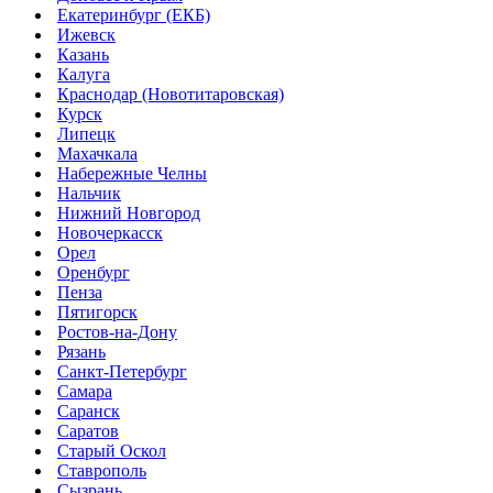
Екатеринбург (ЕКБ)
Ижевск
Казань
Калуга
Краснодар (Новотитаровская)
Курск
Липецк
Махачкала
Набережные Челны
Нальчик
Нижний Новгород
Новочеркасск
Орел
Оренбург
Пенза
Пятигорск
Ростов-на-Дону
Рязань
Санкт-Петербург
Самара
Саранск
Саратов
Старый Оскол
Ставрополь
Сызрань