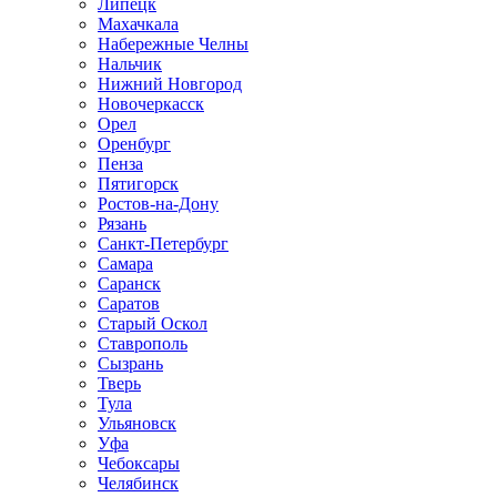
Липецк
Махачкала
Набережные Челны
Нальчик
Нижний Новгород
Новочеркасск
Орел
Оренбург
Пенза
Пятигорск
Ростов-на-Дону
Рязань
Санкт-Петербург
Самара
Саранск
Саратов
Старый Оскол
Ставрополь
Сызрань
Тверь
Тула
Ульяновск
Уфа
Чебоксары
Челябинск