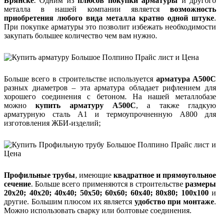
Брянске
. Одним из
плюсов покупки арматуры
и другого
металла в нашей компании является
возможность
приобретения любого вида металла кратно одной штуке
.
При покупке арматуры это позволит избежать необходимости
закупать большее количество чем вам нужно.
Больше всего в строительстве используется
арматура А500С
разных диаметров – эта арматура обладает рифлением для
хорошего соединения с бетоном. На нашей металлобазе
можно
купить арматуру А500С
, а также гладкую
арматурную сталь А1 и термоупрочненную А800 для
изготовления ЖБИ-изделий;
Профильные трубы
, имеющие
квадратное и прямоугольное
сечение
. Больше всего применяются в строительстве
размеры
20х20; 40х20; 40х40; 50х50; 60х60; 60х40; 80х80; 100х100
и
другие. Большим плюсом их является
удобство при монтаже
.
Можно использовать сварку или болтовые соединения.