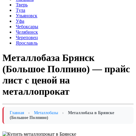
Тверь
Тула
Ульяновск
Уфа
Чебоксары
Челябинск
Череповец
Ярославль
Металлобаза Брянск
(Большое Полпино) — прайс
лист с ценой на
металлопрокат
Главная
›
Металлобазы
›
Металлобаза в Брянске
(Большое Полпино)