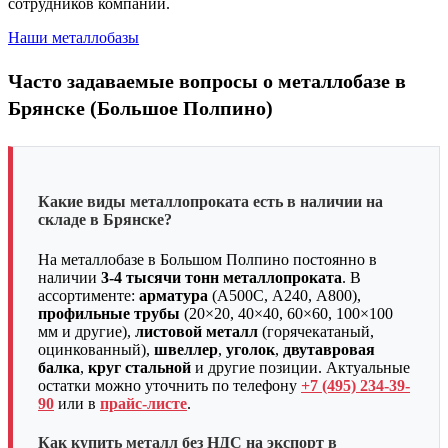
сотрудников компании.
Наши металлобазы
Часто задаваемые вопросы о металлобазе в
Брянске (Большое Полпино)
Какие виды металлопроката есть в наличии на
складе в Брянске?
На металлобазе в Большом Полпино постоянно в
наличии
3-4 тысячи тонн металлопроката
. В
ассортименте:
арматура
(А500С, А240, А800),
профильные трубы
(20×20, 40×40, 60×60, 100×100
мм и другие),
листовой металл
(горячекатаный,
оцинкованный),
швеллер
,
уголок
,
двутавровая
балка
,
круг стальной
и другие позиции. Актуальные
остатки можно уточнить по телефону
+7 (495) 234-39-
90
или в
прайс-листе
.
Как купить металл без НДС на экспорт в