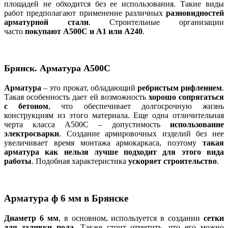
площадей не обходится без ее использования. Такие виды
работ предполагают применение различных
разновидностей
арматурной стали
. Строительные организации
часто
покупают А500С и А1 или А240
.
Брянск. Арматура А500С
Арматура
– это прокат, обладающий
ребристым рифлением
.
Такая особенность дает ей возможность
хорошо сопрягаться
с бетоном
, что обеспечивает долгосрочную жизнь
конструкциям из этого материала. Еще одна отличительная
черта класса А500С – допустимость
использование
электросварки
. Создание армировочных изделий без нее
увеличивает время монтажа армокаркаса, поэтому
такая
арматура как нельзя лучше подходит для этого вида
работы
. Подобная характеристика
ускоряет строительство
.
Арматура ф 6 мм в Брянске
Диаметр 6 мм
, в основном, используется в создании
сетки
для заливки пола
. Также стоит отметить, что его можно