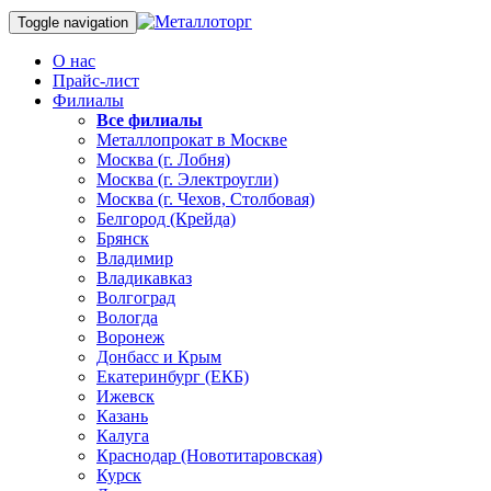
Toggle navigation
О нас
Прайс-лист
Филиалы
Все филиалы
Металлопрокат в Москве
Москва (г. Лобня)
Москва (г. Электроугли)
Москва (г. Чехов, Столбовая)
Белгород (Крейда)
Брянск
Владимир
Владикавказ
Волгоград
Вологда
Воронеж
Донбасс и Крым
Екатеринбург (ЕКБ)
Ижевск
Казань
Калуга
Краснодар (Новотитаровская)
Курск