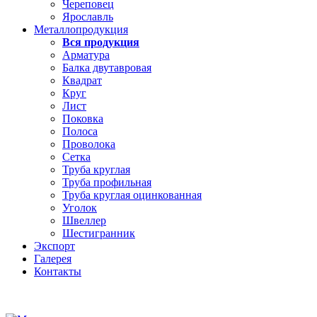
Череповец
Ярославль
Металлопродукция
Вся продукция
Арматура
Балка двутавровая
Квадрат
Круг
Лист
Поковка
Полоса
Проволока
Сетка
Труба круглая
Труба профильная
Труба круглая оцинкованная
Уголок
Швеллер
Шестигранник
Экспорт
Галерея
Контакты