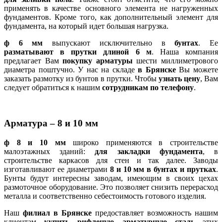
применять в качестве основного элемента не нагруженных
фундаментов. Кроме того, как дополнительный элемент для
фундамента, на который идет большая нагрузка.
ф 6 мм
выпускают исключительно в
бунтах
. Ее
разматывают в прутки длиной 6 м
. Наша компания
предлагает Вам
покупку арматуры
шести миллиметрового
диаметра поштучно. У нас на складе
в Брянске
Вы можете
заказать размотку из бунтов в прутки. Чтобы
узнать цену
, Вам
следует обратиться к нашим
сотрудникам по телефону
.
Арматура – 8 и 10 мм
ф 8 и 10 мм
широко применяются в строительстве
малоэтажных зданий:
для закладки фундамента
, в
строительстве каркасов для стен и так далее. Заводы
изготавливают ее диаметрами
8 и 10 мм в бунтах и прутках
.
Бунты будут интересны заводам, имеющим в своих цехах
размоточное оборудование. Это позволяет снизить перерасход
металла и соответственно себестоимость готового изделия.
Наш
филиал в Брянске
предоставляет возможность нашим
клиентам
купить рифленую арматурную сталь
этих