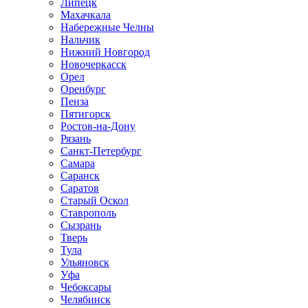
Липецк
Махачкала
Набережные Челны
Нальчик
Нижний Новгород
Новочеркасск
Орел
Оренбург
Пенза
Пятигорск
Ростов-на-Дону
Рязань
Санкт-Петербург
Самара
Саранск
Саратов
Старый Оскол
Ставрополь
Сызрань
Тверь
Тула
Ульяновск
Уфа
Чебоксары
Челябинск