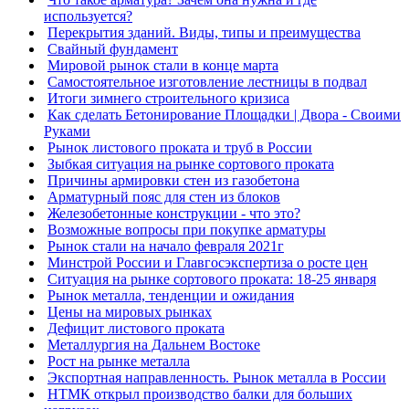
используется?
Перекрытия зданий. Виды, типы и преимущества
Свайный фундамент
Мировой рынок стали в конце марта
Самостоятельное изготовление лестницы в подвал
Итоги зимнего строительного кризиса
Как сделать Бетонирование Площадки | Двора - Своими
Руками
Рынок листового проката и труб в России
Зыбкая ситуация на рынке сортового проката
Причины армировки стен из газобетона
Арматурный пояс для стен из блоков
Железобетонные конструкции - что это?
Возможные вопросы при покупке арматуры
Рынок стали на начало февраля 2021г
Минстрой России и Главгосэкспертиза о росте цен
Ситуация на рынке сортового проката: 18-25 января
Рынок металла, тенденции и ожидания
Цены на мировых рынках
Дефицит листового проката
Металлургия на Дальнем Востоке
Рост на рынке металла
Экспортная направленность. Рынок металла в России
НТМК открыл производство балки для больших