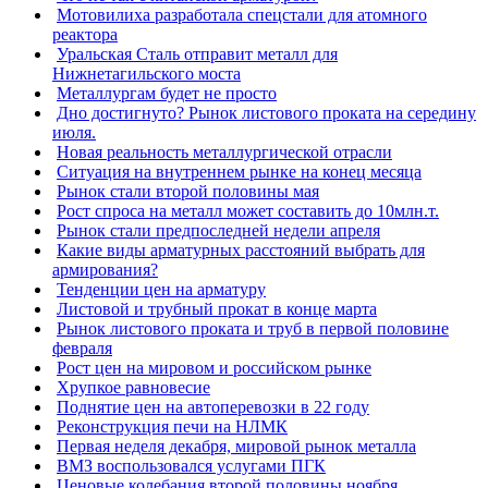
Мотовилиха разработала спецстали для атомного
реактора
Уральская Сталь отправит металл для
Нижнетагильского моста
Металлургам будет не просто
Дно достигнуто? Рынок листового проката на середину
июля.
Новая реальность металлургической отрасли
Ситуация на внутреннем рынке на конец месяца
Рынок стали второй половины мая
Рост спроса на металл может составить до 10млн.т.
Рынок стали предпоследней недели апреля
Какие виды арматурных расстояний выбрать для
армирования?
Тенденции цен на арматуру
Листовой и трубный прокат в конце марта
Рынок листового проката и труб в первой половине
февраля
Рост цен на мировом и российском рынке
Хрупкое равновесие
Поднятие цен на автоперевозки в 22 году
Реконструкция печи на НЛМК
Первая неделя декабря, мировой рынок металла
ВМЗ воспользовался услугами ПГК
Ценовые колебания второй половины ноября