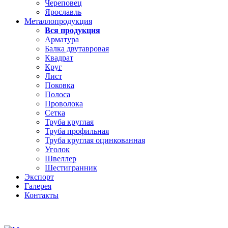
Череповец
Ярославль
Металлопродукция
Вся продукция
Арматура
Балка двутавровая
Квадрат
Круг
Лист
Поковка
Полоса
Проволока
Сетка
Труба круглая
Труба профильная
Труба круглая оцинкованная
Уголок
Швеллер
Шестигранник
Экспорт
Галерея
Контакты