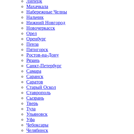
Липецк
Махачкала
Набережные Челны
Нальчик
Нижний Новгород
Новочеркасск
Орел
Оренбург
Пенза
Пятигорск
Ростов-на-Дону
Рязань
Санкт-Петербург
Самара
Саранск
Саратов
Старый Оскол
Ставрополь
Сызрань
Тверь
Тула
Ульяновск
Уфа
Чебоксары
Челябинск