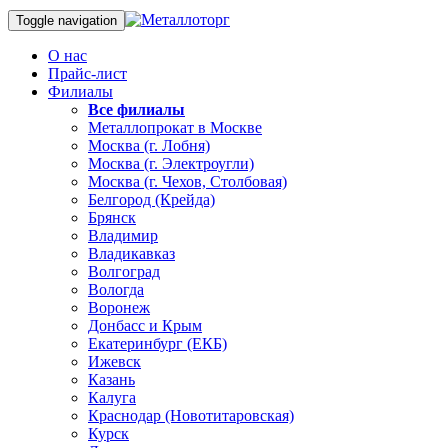
Toggle navigation
О нас
Прайс-лист
Филиалы
Все филиалы
Металлопрокат в Москве
Москва (г. Лобня)
Москва (г. Электроугли)
Москва (г. Чехов, Столбовая)
Белгород (Крейда)
Брянск
Владимир
Владикавказ
Волгоград
Вологда
Воронеж
Донбасс и Крым
Екатеринбург (ЕКБ)
Ижевск
Казань
Калуга
Краснодар (Новотитаровская)
Курск