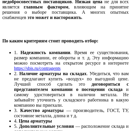
недобросовестных поставщиков
.
Низкая цена
не для всех
является
главным фактором
, влияющим на принятие
решения о выборе поставщика. А многих опытных
снабженцев
это может и насторожить
.
По каким критериям стоит проводить отбор:
1.
Надежность компании
. Время ее существования,
размер компании, ее обороты и т. д. Эту информацию
можно посмотреть на открытом ресурсе в интернете
https://sbis.ru/contragents
2.
Наличие арматуры на складах
. Убедиться, что вам
не предлагают купить «воздух» по выгодной цене.
Лучший способ сделать это
договориться с
представителем компании о посещении склада
и
самому удостовериться в наличии металла. Не
забывайте уточнить у складского работника в какую
компанию вы приехали.
3.
Качество арматуры
— производитель, ГОСТ, ТУ,
состояние металла, длина и т д.
4.
Цена арматуры
5.
Дополнительные условия
— расположение склада и