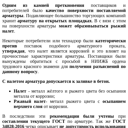
Одним из камней преткновения
поставщиков и
потребителей было
качество поверхности поставляемой
арматуры
. Подавляющее большинство торгующих компаний
хранит
арматуру на открытых площадках
. В с вязи с этим
на поверхности арматуры
может образовываться рыжий
налет
.
Некоторые потребители или технадзор были
категорически
против
поставок подобного арматурного проката,
утверждая
, что налет является коррозией и это влияет на
прочностные характеристики арматуры. Поставщики были
вынуждены обратиться с просьбой в НИИЖБ ордена
трудового красного знамени для
получения разъяснений по
данному вопросу
.
С налетом арматура допускается к заливке в бетон.
Налет
- металл жёлтого и рыжего цвета без осыпания
металла от коррозии;
Ржавый налет
- металл рыжего цвета с
осыпанием
верхнего слоя
от коррозии.
В последствии эти
рекомендации были учтены
при
составлении текущего ГОСТ
по арматуре. Так же
ГОСТ
34028-2016
четко описывает
не допустимость использования