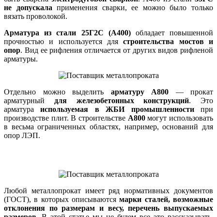
не допускала
применения сварки, ее можно было только
вязать проволокой.
Арматура из стали 25Г2С (А400)
обладает повышенной
прочностью и используется для
строительства мостов и
опор
. Вид ее рифления отличается от других видов рифленой
арматуры.
Отдельно можно выделить
арматуру А800
— прокат
арматурный
для железобетонных конструкций
. Это
арматура
используемая в ЖБИ промышленности
при
производстве плит. В строительстве
А800
могут использовать
в весьма ограниченных областях, например, оснований для
опор ЛЭП.
Любой металлопрокат имеет ряд нормативных документов
(ГОСТ), в которых описываются
марки сталей, возможные
отклонения по размерам и весу, перечень выпускаемых
размеров
. В этой статье мы не будем все это рассказывать,