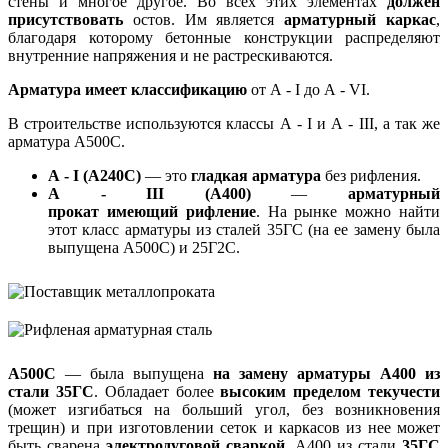
стены и многое другое. Во всех этих элементах
должен
присутствовать
остов. Им является
арматурный каркас
,
благодаря которому бетонные конструкции распределяют
внутренние напряжения и не растрескиваются.
Арматура имеет классификацию
от А - I до А - VI.
В строительстве используются классы А - I и А - III, а так же
арматура А500С.
А - I (А240С)
— это
гладкая арматура
без рифления.
А - III (А400)
—
арматурный
прокат имеющий рифление
. На рынке можно найти
этот класс арматуры из сталей 35ГС (на ее замену была
выпущена А500С) и 25Г2С.
А500С
— была выпущена
на замену арматуры А400 из
стали 35ГС
. Обладает более
высоким пределом текучести
(может изгибаться на больший угол, без возникновения
трещин) и при изготовлении сеток и каркасов из нее может
быть сварена
электродуговой сваркой
. А400 из стали
35ГС