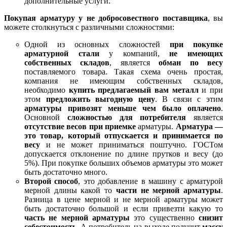
дополнительные услуги.
Покупая арматуру у не добросовестного поставщика
, вы
можете столкнуться с различными сложностями:
Одной из основных сложностей
при покупке
арматурной стали
у компаний,
не имеющих
собственных складов
, является
обман по весу
поставляемого товара. Такая схема очень простая,
компания не имеющим собственных складов,
необходимо
купить предлагаемый вам металл
и при
этом
предложить выгодную цену
. В связи с этим
арматуры привозят меньше чем было оплачено
.
Основной
сложностью для потребителя
является
отсутствие весов при приемке
арматуры.
Арматура —
это товар, который отпускается и принимается по
весу
и не может приниматься поштучно. ГОСТом
допускается отклонение по длине прутков и весу (до
5%). При покупке больших объемов арматуры это может
быть достаточно много.
Второй способ
, это добавление в машину с арматурой
мерной длины какой то
части не мерной арматуры
.
Разница в цене мерной и не мерной арматуры может
быть достаточно большой и если привезти какую то
часть не мерной арматуры
это существенно
снизит
себестоимость
. А потребитель на выходе получит
массу