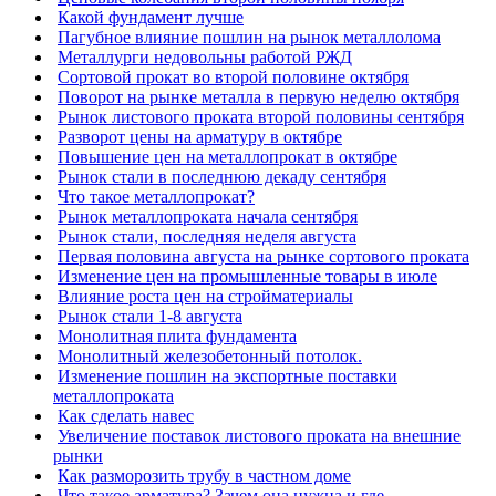
Какой фундамент лучше
Пагубное влияние пошлин на рынок металлолома
Металлурги недовольны работой РЖД
Сортовой прокат во второй половине октября
Поворот на рынке металла в первую неделю октября
Рынок листового проката второй половины сентября
Разворот цены на арматуру в октябре
Повышение цен на металлопрокат в октябре
Рынок стали в последнюю декаду сентября
Что такое металлопрокат?
Рынок металлопроката начала сентября
Рынок стали, последняя неделя августа
Первая половина августа на рынке сортового проката
Изменение цен на промышленные товары в июле
Влияние роста цен на стройматериалы
Рынок стали 1-8 августа
Монолитная плита фундамента
Монолитный железобетонный потолок.
Изменение пошлин на экспортные поставки
металлопроката
Как сделать навес
Увеличение поставок листового проката на внешние
рынки
Как разморозить трубу в частном доме
Что такое арматура? Зачем она нужна и где