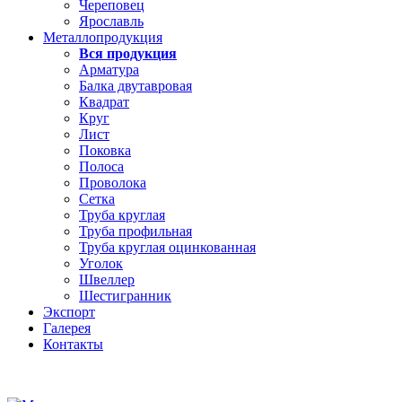
Череповец
Ярославль
Металлопродукция
Вся продукция
Арматура
Балка двутавровая
Квадрат
Круг
Лист
Поковка
Полоса
Проволока
Сетка
Труба круглая
Труба профильная
Труба круглая оцинкованная
Уголок
Швеллер
Шестигранник
Экспорт
Галерея
Контакты