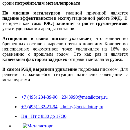
сроки
потребителям металлопроката
.
По мнению металлургов
, главной причиной является
падение эффективности
в эксплуатационной работе РЖД. В
то время как само
РЖД заявляет о росте грузоперевозок
угля и удорожании аренды составов.
Ассоциация в своем письме указывает
, что количество
брошенных составов выросло почти в половину. Количество
неисправных локомотивов тоже увеличился на 16% по
сравнению с прошлым годом. Это как раз и является
ключевым фактором задержек
отправки металла за рубеж.
В самом РЖД выразили удивление
подобным письмом. Для
решения сложившейся ситуации назначено совещание с
металлургами.
+7 (495) 234-39-90
2343990@metallotorg.ru
+7 (495) 232-21-94
dmitry@metallotorg.ru
Пн - Пт с 8:30 до 17:30