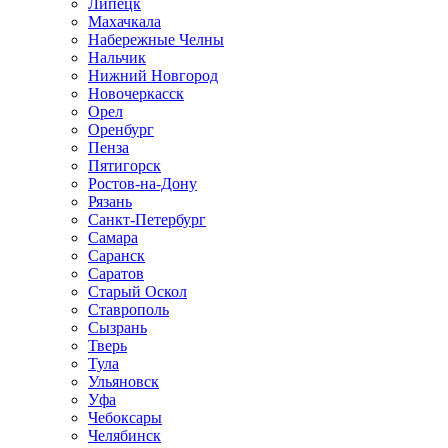
Липецк
Махачкала
Набережные Челны
Нальчик
Нижний Новгород
Новочеркасск
Орел
Оренбург
Пенза
Пятигорск
Ростов-на-Дону
Рязань
Санкт-Петербург
Самара
Саранск
Саратов
Старый Оскол
Ставрополь
Сызрань
Тверь
Тула
Ульяновск
Уфа
Чебоксары
Челябинск