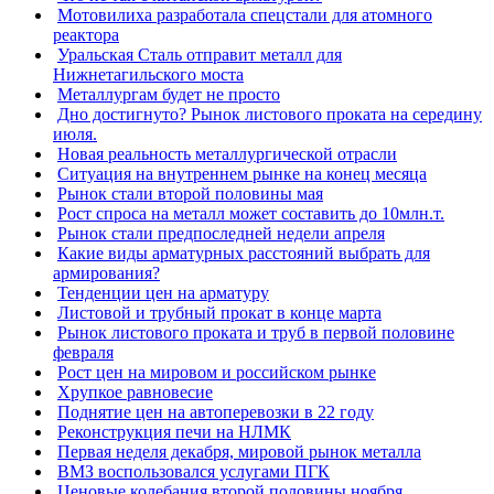
Мотовилиха разработала спецстали для атомного
реактора
Уральская Сталь отправит металл для
Нижнетагильского моста
Металлургам будет не просто
Дно достигнуто? Рынок листового проката на середину
июля.
Новая реальность металлургической отрасли
Ситуация на внутреннем рынке на конец месяца
Рынок стали второй половины мая
Рост спроса на металл может составить до 10млн.т.
Рынок стали предпоследней недели апреля
Какие виды арматурных расстояний выбрать для
армирования?
Тенденции цен на арматуру
Листовой и трубный прокат в конце марта
Рынок листового проката и труб в первой половине
февраля
Рост цен на мировом и российском рынке
Хрупкое равновесие
Поднятие цен на автоперевозки в 22 году
Реконструкция печи на НЛМК
Первая неделя декабря, мировой рынок металла
ВМЗ воспользовался услугами ПГК
Ценовые колебания второй половины ноября