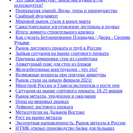
используется?
Перекрытия зданий. Виды, типы и преимущества
Свайный фундамент
Мировой рынок стали в конце марта
Самостоятельное изготовление лестницы в подвал
Итоги зимнего строительного кризиса
Как сделать Бетонирование Площадки | Двора - Своими
Руками
Рынок листового проката и труб в России
Зыбкая ситуация на рынке сортового проката
Причины армировки стен из газобетона
Арматурный пояс для стен из блоков
Железобетонные конструкции - что это?
Возможные вопросы при покупке арматуры
Рынок стали на начало февраля 2021г
Минстрой России и Главгосэкспертиза о росте цен
Ситуация на рынке сортового проката: 18-25 января
Рынок металла, тенденции и ожидания
Цены на мировых рынках
Дефицит листового проката
Металлургия на Дальнем Востоке
Рост на рынке металла
Экспортная направленность. Рынок металла в России
НТМК открыл производство балки для больших