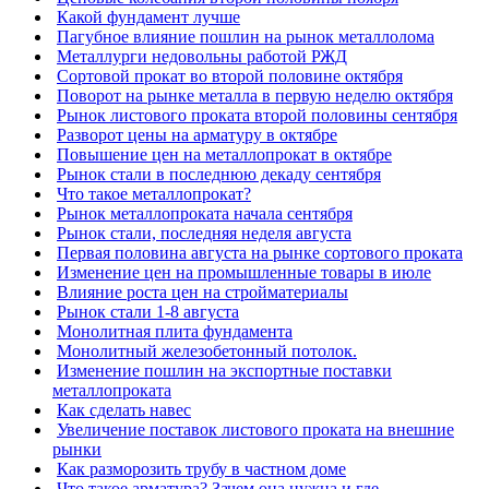
Какой фундамент лучше
Пагубное влияние пошлин на рынок металлолома
Металлурги недовольны работой РЖД
Сортовой прокат во второй половине октября
Поворот на рынке металла в первую неделю октября
Рынок листового проката второй половины сентября
Разворот цены на арматуру в октябре
Повышение цен на металлопрокат в октябре
Рынок стали в последнюю декаду сентября
Что такое металлопрокат?
Рынок металлопроката начала сентября
Рынок стали, последняя неделя августа
Первая половина августа на рынке сортового проката
Изменение цен на промышленные товары в июле
Влияние роста цен на стройматериалы
Рынок стали 1-8 августа
Монолитная плита фундамента
Монолитный железобетонный потолок.
Изменение пошлин на экспортные поставки
металлопроката
Как сделать навес
Увеличение поставок листового проката на внешние
рынки
Как разморозить трубу в частном доме
Что такое арматура? Зачем она нужна и где