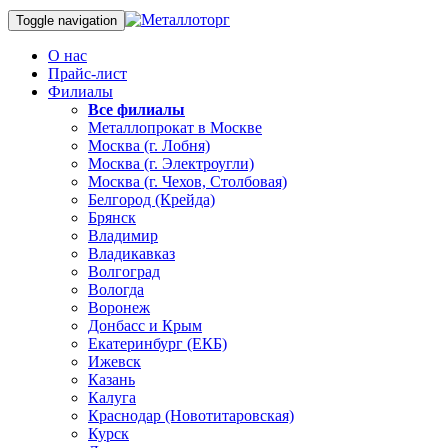
Toggle navigation
О нас
Прайс-лист
Филиалы
Все филиалы
Металлопрокат в Москве
Москва (г. Лобня)
Москва (г. Электроугли)
Москва (г. Чехов, Столбовая)
Белгород (Крейда)
Брянск
Владимир
Владикавказ
Волгоград
Вологда
Воронеж
Донбасс и Крым
Екатеринбург (ЕКБ)
Ижевск
Казань
Калуга
Краснодар (Новотитаровская)
Курск