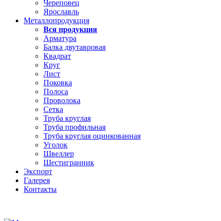
Череповец
Ярославль
Металлопродукция
Вся продукция
Арматура
Балка двутавровая
Квадрат
Круг
Лист
Поковка
Полоса
Проволока
Сетка
Труба круглая
Труба профильная
Труба круглая оцинкованная
Уголок
Швеллер
Шестигранник
Экспорт
Галерея
Контакты