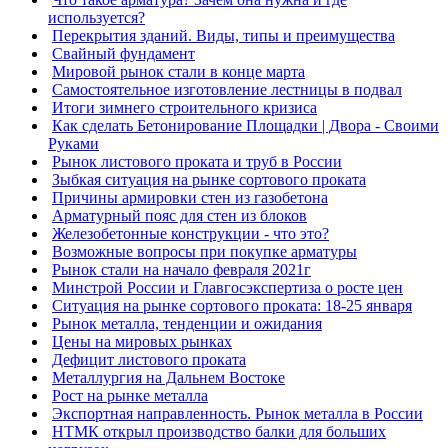
используется?
Перекрытия зданий. Виды, типы и преимущества
Свайный фундамент
Мировой рынок стали в конце марта
Самостоятельное изготовление лестницы в подвал
Итоги зимнего строительного кризиса
Как сделать Бетонирование Площадки | Двора - Своими
Руками
Рынок листового проката и труб в России
Зыбкая ситуация на рынке сортового проката
Причины армировки стен из газобетона
Арматурный пояс для стен из блоков
Железобетонные конструкции - что это?
Возможные вопросы при покупке арматуры
Рынок стали на начало февраля 2021г
Минстрой России и Главгосэкспертиза о росте цен
Ситуация на рынке сортового проката: 18-25 января
Рынок металла, тенденции и ожидания
Цены на мировых рынках
Дефицит листового проката
Металлургия на Дальнем Востоке
Рост на рынке металла
Экспортная направленность. Рынок металла в России
НТМК открыл производство балки для больших