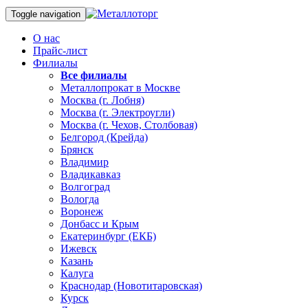
Toggle navigation
О нас
Прайс-лист
Филиалы
Все филиалы
Металлопрокат в Москве
Москва (г. Лобня)
Москва (г. Электроугли)
Москва (г. Чехов, Столбовая)
Белгород (Крейда)
Брянск
Владимир
Владикавказ
Волгоград
Вологда
Воронеж
Донбасс и Крым
Екатеринбург (ЕКБ)
Ижевск
Казань
Калуга
Краснодар (Новотитаровская)
Курск