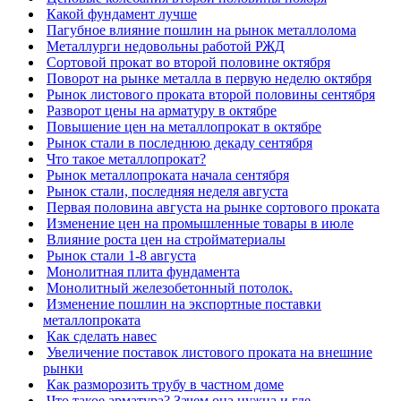
Какой фундамент лучше
Пагубное влияние пошлин на рынок металлолома
Металлурги недовольны работой РЖД
Сортовой прокат во второй половине октября
Поворот на рынке металла в первую неделю октября
Рынок листового проката второй половины сентября
Разворот цены на арматуру в октябре
Повышение цен на металлопрокат в октябре
Рынок стали в последнюю декаду сентября
Что такое металлопрокат?
Рынок металлопроката начала сентября
Рынок стали, последняя неделя августа
Первая половина августа на рынке сортового проката
Изменение цен на промышленные товары в июле
Влияние роста цен на стройматериалы
Рынок стали 1-8 августа
Монолитная плита фундамента
Монолитный железобетонный потолок.
Изменение пошлин на экспортные поставки
металлопроката
Как сделать навес
Увеличение поставок листового проката на внешние
рынки
Как разморозить трубу в частном доме
Что такое арматура? Зачем она нужна и где