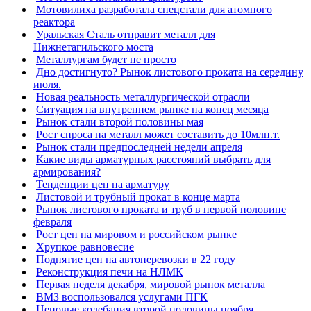
Мотовилиха разработала спецстали для атомного
реактора
Уральская Сталь отправит металл для
Нижнетагильского моста
Металлургам будет не просто
Дно достигнуто? Рынок листового проката на середину
июля.
Новая реальность металлургической отрасли
Ситуация на внутреннем рынке на конец месяца
Рынок стали второй половины мая
Рост спроса на металл может составить до 10млн.т.
Рынок стали предпоследней недели апреля
Какие виды арматурных расстояний выбрать для
армирования?
Тенденции цен на арматуру
Листовой и трубный прокат в конце марта
Рынок листового проката и труб в первой половине
февраля
Рост цен на мировом и российском рынке
Хрупкое равновесие
Поднятие цен на автоперевозки в 22 году
Реконструкция печи на НЛМК
Первая неделя декабря, мировой рынок металла
ВМЗ воспользовался услугами ПГК
Ценовые колебания второй половины ноября