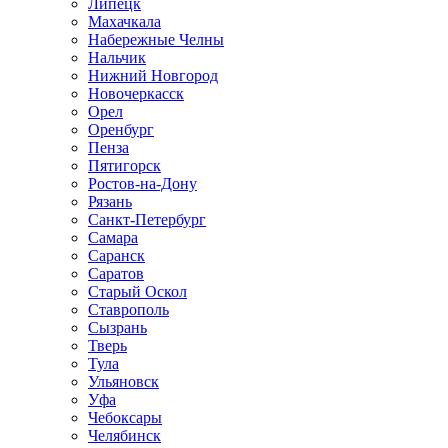
Липецк
Махачкала
Набережные Челны
Нальчик
Нижний Новгород
Новочеркасск
Орел
Оренбург
Пенза
Пятигорск
Ростов-на-Дону
Рязань
Санкт-Петербург
Самара
Саранск
Саратов
Старый Оскол
Ставрополь
Сызрань
Тверь
Тула
Ульяновск
Уфа
Чебоксары
Челябинск