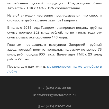
потребления данной продукции. Следующими были
Татнефть и ТЭК с 14% и 12% соответственно.
Из этой ситуации явственно проглядывается, что спрос и
стоимость труб на рынке завит от Газпрома.
В начале 2018 года Газпром планировал покупку труб на
сумму порядка 252 млрд рублей, но по итогам года эту
сумма оказалась скромнее 140 млрд.
Главным поставщиком выступили Загорский трубный
завод, который получил контракты на сумму не менее 78
млрд руб.,порядка 900 тыс.т. Далее идет ТМК с 23 млрд
руб. и 270 тыс. т.
Предлагаем вам купить
металлопрокат на металлобазе в
Лобне
+7 (495) 234-39-90
2343990@metallotorg.ru
+7 (495) 232-21-94