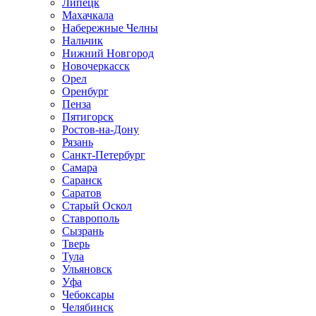
Липецк
Махачкала
Набережные Челны
Нальчик
Нижний Новгород
Новочеркасск
Орел
Оренбург
Пенза
Пятигорск
Ростов-на-Дону
Рязань
Санкт-Петербург
Самара
Саранск
Саратов
Старый Оскол
Ставрополь
Сызрань
Тверь
Тула
Ульяновск
Уфа
Чебоксары
Челябинск