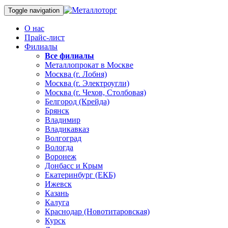
Toggle navigation
О нас
Прайс-лист
Филиалы
Все филиалы
Металлопрокат в Москве
Москва (г. Лобня)
Москва (г. Электроугли)
Москва (г. Чехов, Столбовая)
Белгород (Крейда)
Брянск
Владимир
Владикавказ
Волгоград
Вологда
Воронеж
Донбасс и Крым
Екатеринбург (ЕКБ)
Ижевск
Казань
Калуга
Краснодар (Новотитаровская)
Курск