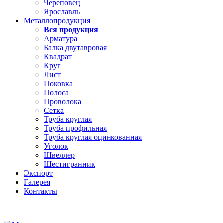
Череповец
Ярославль
Металлопродукция
Вся продукция
Арматура
Балка двутавровая
Квадрат
Круг
Лист
Поковка
Полоса
Проволока
Сетка
Труба круглая
Труба профильная
Труба круглая оцинкованная
Уголок
Швеллер
Шестигранник
Экспорт
Галерея
Контакты