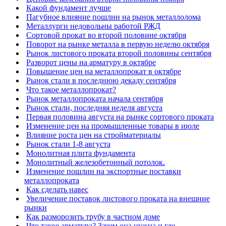
Какой фундамент лучше
Пагубное влияние пошлин на рынок металлолома
Металлурги недовольны работой РЖД
Сортовой прокат во второй половине октября
Поворот на рынке металла в первую неделю октября
Рынок листового проката второй половины сентября
Разворот цены на арматуру в октябре
Повышение цен на металлопрокат в октябре
Рынок стали в последнюю декаду сентября
Что такое металлопрокат?
Рынок металлопроката начала сентября
Рынок стали, последняя неделя августа
Первая половина августа на рынке сортового проката
Изменение цен на промышленные товары в июле
Влияние роста цен на стройматериалы
Рынок стали 1-8 августа
Монолитная плита фундамента
Монолитный железобетонный потолок.
Изменение пошлин на экспортные поставки
металлопроката
Как сделать навес
Увеличение поставок листового проката на внешние
рынки
Как разморозить трубу в частном доме
Что такое арматура? Зачем она нужна и где