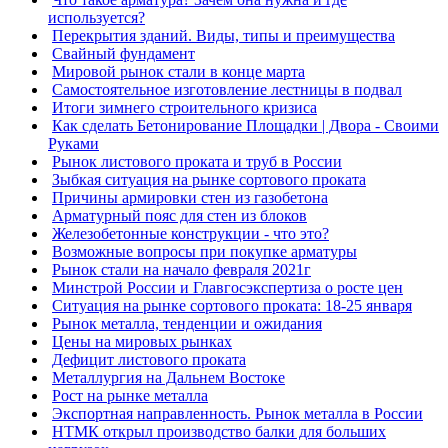
используется?
Перекрытия зданий. Виды, типы и преимущества
Свайный фундамент
Мировой рынок стали в конце марта
Самостоятельное изготовление лестницы в подвал
Итоги зимнего строительного кризиса
Как сделать Бетонирование Площадки | Двора - Своими
Руками
Рынок листового проката и труб в России
Зыбкая ситуация на рынке сортового проката
Причины армировки стен из газобетона
Арматурный пояс для стен из блоков
Железобетонные конструкции - что это?
Возможные вопросы при покупке арматуры
Рынок стали на начало февраля 2021г
Минстрой России и Главгосэкспертиза о росте цен
Ситуация на рынке сортового проката: 18-25 января
Рынок металла, тенденции и ожидания
Цены на мировых рынках
Дефицит листового проката
Металлургия на Дальнем Востоке
Рост на рынке металла
Экспортная направленность. Рынок металла в России
НТМК открыл производство балки для больших