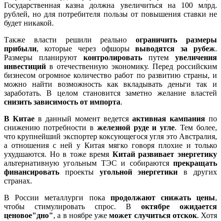
Государственная казна должна увеличиться на 100 млрд.
рублей, но для потребителя пользы от повышения ставки не
будет никакой.
Также власти решили реально
ограничить размеры
прибыли
, которые через офшоры
выводятся за рубеж
.
Размеры планируют
контролировать
путем
увеличения
инвестиций
в отечественную экономику. Перед российским
бизнесом огромное количество работ по развитию страны, и
можно найти возможность как вкладывать деньги так и
заработать. В целом становится заметно желание властей
снизить зависимость от импорта
.
В Китае
в данный момент ведется
активная кампания
по
снижению потребности в
железной руде и угле
. Тем более,
что крупнейший экспортер коксующегося угля это Австралия,
а отношения с ней у Китая мягко говоря плохие и только
ухудшаются. Но в тоже время
Китай развивает энергетику
альтернативную угольным ТЭС и собираются
прекращать
финансировать
проекты
угольной энергетики
в других
странах.
В России металлурги пока
продолжают снижать цены
,
чтобы стимулировать спрос. В
октябре ожидается
ценовое"дно"
, а в ноябре уже
может случиться отскок
. Хотя