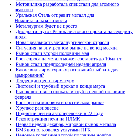
Мотовилиха разработала спецстали для атомного
реактора
Уральская Сталь отправит металл для
Нижнетагильского моста
Металлургам будет не просто
Дно достигнуто? Рынок листового проката на середину
июля.
Новая реальность металлургической отрасли
Ситуация на внутреннем рынке на конец месяца
Рынок стали второй половины мая
Рост спроса на металл может составить до 10млн.т.
Рынок стали предпоследней недели апреля
Какие виды арматурных расстояний выбрать для
армирования?
Тенденции цен на арматуру
Листовой и трубный прокат в конце марта
Рынок листового проката и труб в первой половине
февраля
Рост цен на мировом и российском рынке
Хрупкое равновесие
Поднятие цен на автоперевозки в 22 году
Реконструкция печи на НЛМК
Первая неделя декабря, мировой рынок металла
ВМЗ воспользовался услугами ПГК
Ценовые колебания второй половины ноября