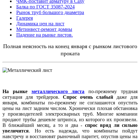
ЧМК-поставит арматуру в Саху
Балка по ГОСТ 35087-2024
Рынок труб большого диаметра
Галерея
Динамика цен на лист
Метинвест-ремонт домны
Падение на рынке листов.
Полная неясность на конец января с рынком листового
проката
На рынке
металлического листа
по-прежнему трудная
ситуация для трейдеров.
Спрос очень слабый
даже для
января, комбинаты по-прежнему не соглашаются опустить
цены на лист задним числом. Хронически плохая обстановка
у производителей электросварных труб. Многие компании
продают трубы дешевле штрипса, из которого их произвели.
В ближайший месяц, а то и два -
спрос вряд ли сильно
увеличится
. Но есть надежда, что комбинаты пойдут
навстречу и восстановят рыночный паритет, опустив цены на