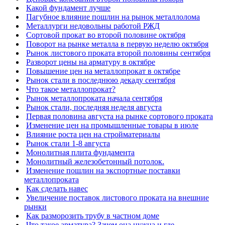
Какой фундамент лучше
Пагубное влияние пошлин на рынок металлолома
Металлурги недовольны работой РЖД
Сортовой прокат во второй половине октября
Поворот на рынке металла в первую неделю октября
Рынок листового проката второй половины сентября
Разворот цены на арматуру в октябре
Повышение цен на металлопрокат в октябре
Рынок стали в последнюю декаду сентября
Что такое металлопрокат?
Рынок металлопроката начала сентября
Рынок стали, последняя неделя августа
Первая половина августа на рынке сортового проката
Изменение цен на промышленные товары в июле
Влияние роста цен на стройматериалы
Рынок стали 1-8 августа
Монолитная плита фундамента
Монолитный железобетонный потолок.
Изменение пошлин на экспортные поставки
металлопроката
Как сделать навес
Увеличение поставок листового проката на внешние
рынки
Как разморозить трубу в частном доме
Что такое арматура? Зачем она нужна и где