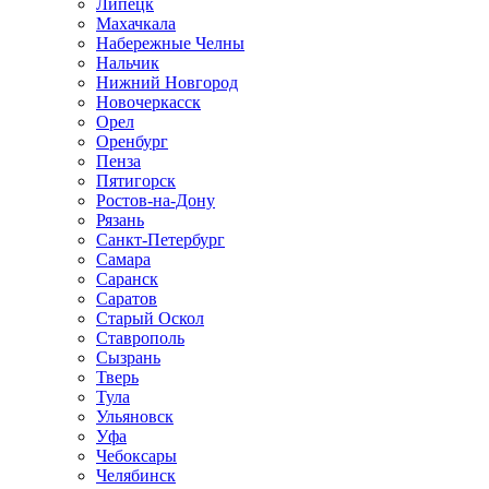
Липецк
Махачкала
Набережные Челны
Нальчик
Нижний Новгород
Новочеркасск
Орел
Оренбург
Пенза
Пятигорск
Ростов-на-Дону
Рязань
Санкт-Петербург
Самара
Саранск
Саратов
Старый Оскол
Ставрополь
Сызрань
Тверь
Тула
Ульяновск
Уфа
Чебоксары
Челябинск