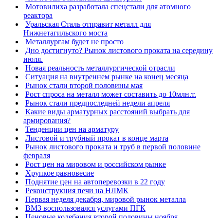
Мотовилиха разработала спецстали для атомного
реактора
Уральская Сталь отправит металл для
Нижнетагильского моста
Металлургам будет не просто
Дно достигнуто? Рынок листового проката на середину
июля.
Новая реальность металлургической отрасли
Ситуация на внутреннем рынке на конец месяца
Рынок стали второй половины мая
Рост спроса на металл может составить до 10млн.т.
Рынок стали предпоследней недели апреля
Какие виды арматурных расстояний выбрать для
армирования?
Тенденции цен на арматуру
Листовой и трубный прокат в конце марта
Рынок листового проката и труб в первой половине
февраля
Рост цен на мировом и российском рынке
Хрупкое равновесие
Поднятие цен на автоперевозки в 22 году
Реконструкция печи на НЛМК
Первая неделя декабря, мировой рынок металла
ВМЗ воспользовался услугами ПГК
Ценовые колебания второй половины ноября