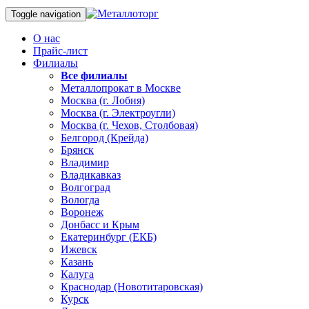
Toggle navigation
О нас
Прайс-лист
Филиалы
Все филиалы
Металлопрокат в Москве
Москва (г. Лобня)
Москва (г. Электроугли)
Москва (г. Чехов, Столбовая)
Белгород (Крейда)
Брянск
Владимир
Владикавказ
Волгоград
Вологда
Воронеж
Донбасс и Крым
Екатеринбург (ЕКБ)
Ижевск
Казань
Калуга
Краснодар (Новотитаровская)
Курск