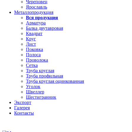
Череповец
Ярославль
Металлопродукция
Вся продукция
Арматура
Балка двутавровая
Квадрат
Круг
Лист
Поковка
Полоса
Проволока
Сетка
Труба круглая
Труба профильная
Труба круглая оцинкованная
Уголок
Швеллер
Шестигранник
Экспорт
Галерея
Контакты