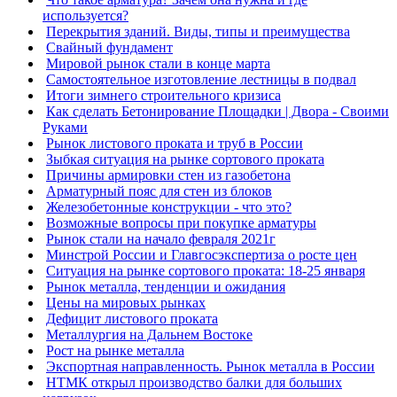
используется?
Перекрытия зданий. Виды, типы и преимущества
Свайный фундамент
Мировой рынок стали в конце марта
Самостоятельное изготовление лестницы в подвал
Итоги зимнего строительного кризиса
Как сделать Бетонирование Площадки | Двора - Своими
Руками
Рынок листового проката и труб в России
Зыбкая ситуация на рынке сортового проката
Причины армировки стен из газобетона
Арматурный пояс для стен из блоков
Железобетонные конструкции - что это?
Возможные вопросы при покупке арматуры
Рынок стали на начало февраля 2021г
Минстрой России и Главгосэкспертиза о росте цен
Ситуация на рынке сортового проката: 18-25 января
Рынок металла, тенденции и ожидания
Цены на мировых рынках
Дефицит листового проката
Металлургия на Дальнем Востоке
Рост на рынке металла
Экспортная направленность. Рынок металла в России
НТМК открыл производство балки для больших