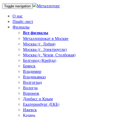
Toggle navigation
О нас
Прайс-лист
Филиалы
Все филиалы
Металлопрокат в Москве
Москва (г. Лобня)
Москва (г. Электроугли)
Москва (г. Чехов, Столбовая)
Белгород (Крейда)
Брянск
Владимир
Владикавказ
Волгоград
Вологда
Воронеж
Донбасс и Крым
Екатеринбург (ЕКБ)
Ижевск
Казань