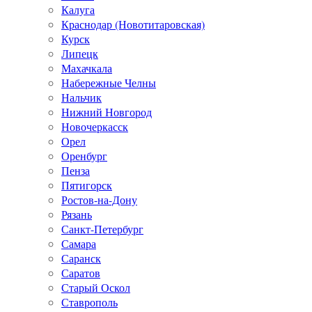
Калуга
Краснодар (Новотитаровская)
Курск
Липецк
Махачкала
Набережные Челны
Нальчик
Нижний Новгород
Новочеркасск
Орел
Оренбург
Пенза
Пятигорск
Ростов-на-Дону
Рязань
Санкт-Петербург
Самара
Саранск
Саратов
Старый Оскол
Ставрополь