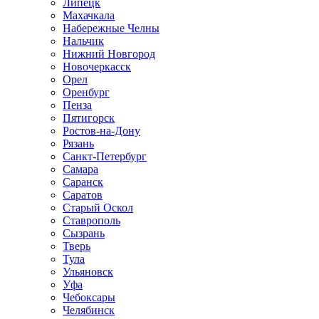
Липецк
Махачкала
Набережные Челны
Нальчик
Нижний Новгород
Новочеркасск
Орел
Оренбург
Пенза
Пятигорск
Ростов-на-Дону
Рязань
Санкт-Петербург
Самара
Саранск
Саратов
Старый Оскол
Ставрополь
Сызрань
Тверь
Тула
Ульяновск
Уфа
Чебоксары
Челябинск