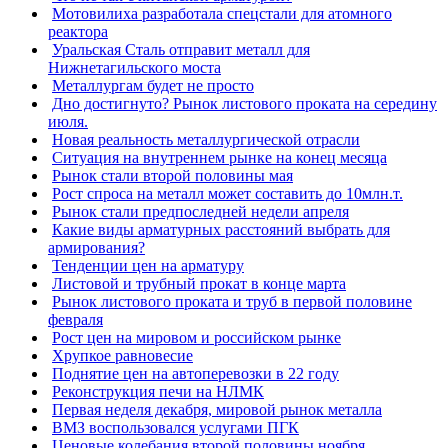
Мотовилиха разработала спецстали для атомного
реактора
Уральская Сталь отправит металл для
Нижнетагильского моста
Металлургам будет не просто
Дно достигнуто? Рынок листового проката на середину
июля.
Новая реальность металлургической отрасли
Ситуация на внутреннем рынке на конец месяца
Рынок стали второй половины мая
Рост спроса на металл может составить до 10млн.т.
Рынок стали предпоследней недели апреля
Какие виды арматурных расстояний выбрать для
армирования?
Тенденции цен на арматуру
Листовой и трубный прокат в конце марта
Рынок листового проката и труб в первой половине
февраля
Рост цен на мировом и российском рынке
Хрупкое равновесие
Поднятие цен на автоперевозки в 22 году
Реконструкция печи на НЛМК
Первая неделя декабря, мировой рынок металла
ВМЗ воспользовался услугами ПГК
Ценовые колебания второй половины ноября