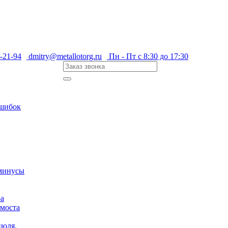
-21-94
dmitry@metallotorg.ru
Пн - Пт с 8:30 до 17:30
ошибок
 минусы
ра
 моста
июля.