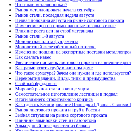
Что такое металлопрокат?
Рынок металлопроката начала сентября
Рынок стали, последняя неделя августа
Первая половина августа на рынке сортового проката
Изменение цен на промышленные товары в июле
Влияние роста цен на стройматериалы
Рынок стали 1-8 августа
Монолитная плита фундамента
Монолитный железобетонный потолок.
Изменение пошлин на экспортные поставки металлопро
Как сделать навес
Увеличение поставок листового проката на внешние ры
Как разморозить трубу в частном доме
Что такое арматура? Зачем она нужна и где используется?
Перекрытия зданий. Виды, типы и преимущества
Свайный фундамент
Мировой рынок стали в конце марта
Самостоятельное изготовление лестницы в подвал
Итоги зимнего строительного кризиса
Как сделать Бетонирование Площадки | Двора - Своими
Рынок листового проката и труб в России
Зыбкая ситуация на рынке сортового проката
Причины армировки стен из газобетона
Арматурный пояс для стен из блоков
Железобетонные конструкции - что это?