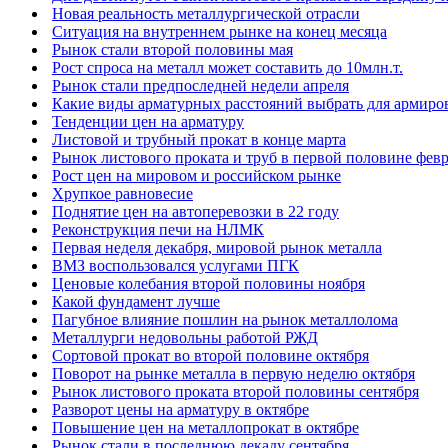
Новая реальность металлургической отрасли
Ситуация на внутреннем рынке на конец месяца
Рынок стали второй половины мая
Рост спроса на металл может составить до 10млн.т.
Рынок стали предпоследней недели апреля
Какие виды арматурных расстояний выбрать для армиро
Тенденции цен на арматуру
Листовой и трубный прокат в конце марта
Рынок листового проката и труб в первой половине фев
Рост цен на мировом и российском рынке
Хрупкое равновесие
Поднятие цен на автоперевозки в 22 году
Реконструкция печи на НЛМК
Первая неделя декабря, мировой рынок металла
ВМЗ воспользовался услугами ПГК
Ценовые колебания второй половины ноября
Какой фундамент лучше
Пагубное влияние пошлин на рынок металлолома
Металлурги недовольны работой РЖД
Сортовой прокат во второй половине октября
Поворот на рынке металла в первую неделю октября
Рынок листового проката второй половины сентября
Разворот цены на арматуру в октябре
Повышение цен на металлопрокат в октябре
Рынок стали в последнюю декаду сентября