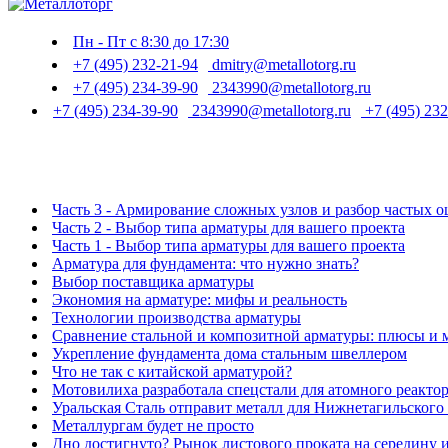
Пн - Пт с 8:30 до 17:30
+7 (495) 232-21-94
dmitry@metallotorg.ru
+7 (495) 234-39-90
2343990@metallotorg.ru
+7 (495) 234-39-90
2343990@metallotorg.ru
+7 (495) 232
Часть 3 - Армирование сложных узлов и разбор частых 
Часть 2 - Выбор типа арматуры для вашего проекта
Часть 1 - Выбор типа арматуры для вашего проекта
Арматура для фундамента: что нужно знать?
Выбор поставщика арматуры
Экономия на арматуре: мифы и реальность
Технологии производства арматуры
Сравнение стальной и композитной арматуры: плюсы и
Укрепление фундамента дома стальным швеллером
Что не так с китайской арматурой?
Мотовилиха разработала спецстали для атомного реакто
Уральская Сталь отправит металл для Нижнетагильского
Металлургам будет не просто
Дно достигнуто? Рынок листового проката на середину 