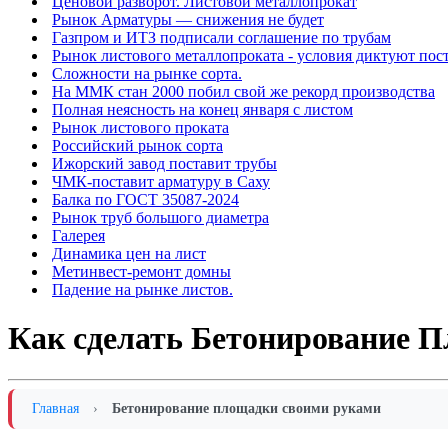
Ценовой разворот. Листовой металлопрокат
Рынок Арматуры — снижения не будет
Газпром и ИТЗ подписали соглашение по трубам
Рынок листового металлопроката - условия диктуют по
Сложности на рынке сорта.
На ММК стан 2000 побил свой же рекорд производства
Полная неясность на конец января с листом
Рынок листового проката
Российский рынок сорта
Ижорский завод поставит трубы
ЧМК-поставит арматуру в Саху
Балка по ГОСТ 35087-2024
Рынок труб большого диаметра
Галерея
Динамика цен на лист
Метинвест-ремонт домны
Падение на рынке листов.
Как сделать Бетонирование П
Главная
›
Бетонирование площадки своими руками