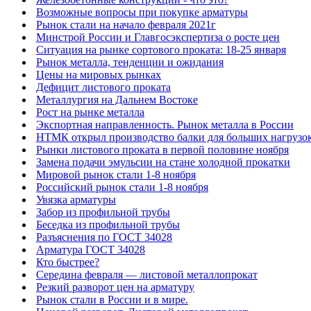
Возможные вопросы при покупке арматуры
Рынок стали на начало февраля 2021г
Минстрой России и Главгосэкспертиза о росте цен
Ситуация на рынке сортового проката: 18-25 января
Рынок металла, тенденции и ожидания
Цены на мировых рынках
Дефицит листового проката
Металлургия на Дальнем Востоке
Рост на рынке металла
Экспортная направленность. Рынок металла в России
НТМК открыл производство балки для больших нагрузо
Рынки листового проката в первой половине ноября
Замена подачи эмульсии на стане холодной прокатки
Мировой рынок стали 1-8 ноября
Российский рынок стали 1-8 ноября
Увязка арматуры
Забор из профильной трубы
Беседка из профильной трубы
Разъяснения по ГОСТ 34028
Арматура ГОСТ 34028
Кто быстрее?
Середина февраля — листовой металлопрокат
Резкий разворот цен на арматуру
Рынок стали в России и в мире.