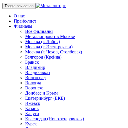
Toggle navigation
О нас
Прайс-лист
Филиалы
Все филиалы
Металлопрокат в Москве
Москва (г. Лобня)
Москва (г. Электроугли)
Москва (г. Чехов, Столбовая)
Белгород (Крейда)
Брянск
Владимир
Владикавказ
Волгоград
Вологда
Воронеж
Донбасс и Крым
Екатеринбург (ЕКБ)
Ижевск
Казань
Калуга
Краснодар (Новотитаровская)
Курск