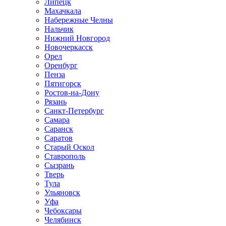
Липецк
Махачкала
Набережные Челны
Нальчик
Нижний Новгород
Новочеркасск
Орел
Оренбург
Пенза
Пятигорск
Ростов-на-Дону
Рязань
Санкт-Петербург
Самара
Саранск
Саратов
Старый Оскол
Ставрополь
Сызрань
Тверь
Тула
Ульяновск
Уфа
Чебоксары
Челябинск