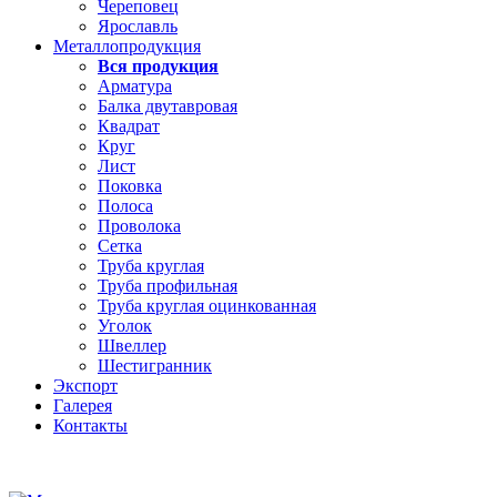
Череповец
Ярославль
Металлопродукция
Вся продукция
Арматура
Балка двутавровая
Квадрат
Круг
Лист
Поковка
Полоса
Проволока
Сетка
Труба круглая
Труба профильная
Труба круглая оцинкованная
Уголок
Швеллер
Шестигранник
Экспорт
Галерея
Контакты