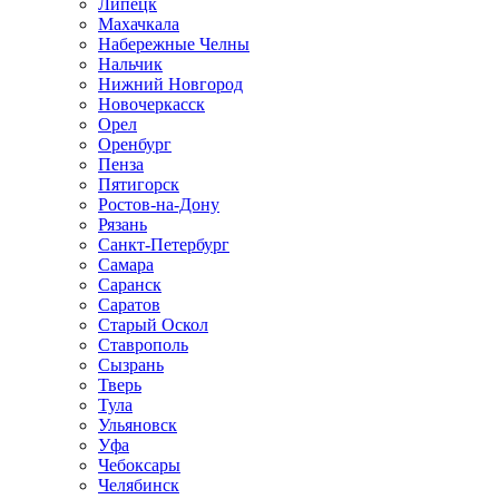
Липецк
Махачкала
Набережные Челны
Нальчик
Нижний Новгород
Новочеркасск
Орел
Оренбург
Пенза
Пятигорск
Ростов-на-Дону
Рязань
Санкт-Петербург
Самара
Саранск
Саратов
Старый Оскол
Ставрополь
Сызрань
Тверь
Тула
Ульяновск
Уфа
Чебоксары
Челябинск