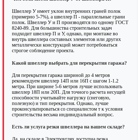
Швеллер У имеет уклон внутренних граней полок
(примерно 5-7%), а швеллер П - параллельные грани
полок. Швеллер У и П производятся по одному ГОСТ
8240-89. Для большинства строительных задач
подходит швеллер П и У, однако, при монтаже во
внутрь швеллера составных элементов или других
металлически конструкций может потребоваться
строгое соблюдение проекта.
Какой швеллер выбрать для перекрытия гаража?
Для перекрытия гаража шириной до 4 метров
рекомендуем швеллер 14П или 16П с шагом 1-1.2
метра. При ширине 5-6 метров лучше использовать
швеллер 18П или 20П. Для точного расчета несущей
способности учитывайте нагрузку (снеговую,
полезную) и тип перекрытия. Однако, лучше
проконсультироваться со специалистом т к условия
строительства весьма индивидуальный вопрос.
Есть ли услуга резки швеллера на вашем складе?
Да, на складе в Электроуглях доступна резка