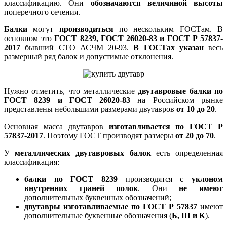
классификацию. Они
обозначаются величиной высоты
поперечного сечения.
Балки
могут
производиться
по нескольким ГОСТам. В
основном это
ГОСТ 8239, ГОСТ 26020-83 и ГОСТ Р 57837-
2017
бывший СТО АСЧМ 20-93.
В ГОСТах указан
весь
размерный ряд балок и допустимые отклонения.
Нужно отметить, что металлические
двутавровые балки по
ГОСТ 8239 и ГОСТ 26020-83
на Российском рынке
представлены небольшими размерами двутавров
от 10 до 20
.
Основная масса двутавров
изготавливается по ГОСТ Р
57837-2017
. Поэтому ГОСТ производят размеры
от 20 до 70
.
У
металлических двутавровых балок
есть определенная
классификация:
балки по ГОСТ 8239
производятся с
уклоном
внутренних граней полок
. Они
не имеют
дополнительных буквенных обозначений;
двутавры изготавливаемые по ГОСТ Р 57837
имеют
дополнительные буквенные обозначения (
Б, Ш и К
).