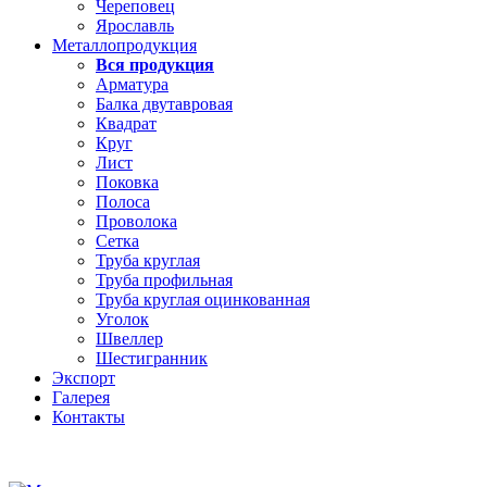
Череповец
Ярославль
Металлопродукция
Вся продукция
Арматура
Балка двутавровая
Квадрат
Круг
Лист
Поковка
Полоса
Проволока
Сетка
Труба круглая
Труба профильная
Труба круглая оцинкованная
Уголок
Швеллер
Шестигранник
Экспорт
Галерея
Контакты