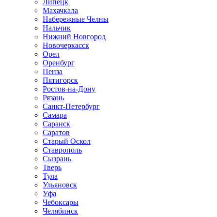
Липецк
Махачкала
Набережные Челны
Нальчик
Нижний Новгород
Новочеркасск
Орел
Оренбург
Пенза
Пятигорск
Ростов-на-Дону
Рязань
Санкт-Петербург
Самара
Саранск
Саратов
Старый Оскол
Ставрополь
Сызрань
Тверь
Тула
Ульяновск
Уфа
Чебоксары
Челябинск