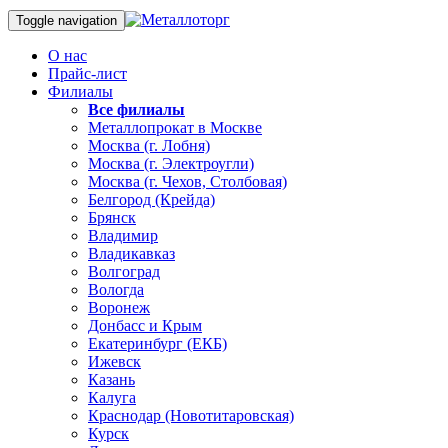
Toggle navigation
О нас
Прайс-лист
Филиалы
Все филиалы
Металлопрокат в Москве
Москва (г. Лобня)
Москва (г. Электроугли)
Москва (г. Чехов, Столбовая)
Белгород (Крейда)
Брянск
Владимир
Владикавказ
Волгоград
Вологда
Воронеж
Донбасс и Крым
Екатеринбург (ЕКБ)
Ижевск
Казань
Калуга
Краснодар (Новотитаровская)
Курск