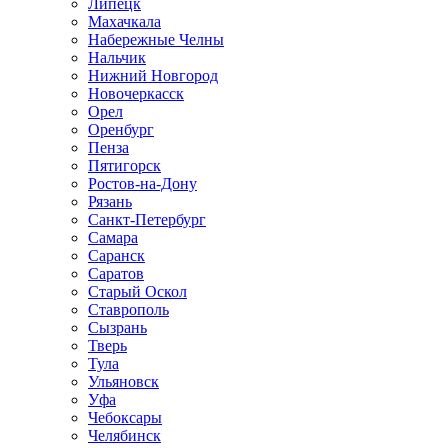
Липецк
Махачкала
Набережные Челны
Нальчик
Нижний Новгород
Новочеркасск
Орел
Оренбург
Пенза
Пятигорск
Ростов-на-Дону
Рязань
Санкт-Петербург
Самара
Саранск
Саратов
Старый Оскол
Ставрополь
Сызрань
Тверь
Тула
Ульяновск
Уфа
Чебоксары
Челябинск