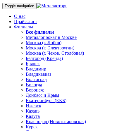
Toggle navigation
О нас
Прайс-лист
Филиалы
Все филиалы
Металлопрокат в Москве
Москва (г. Лобня)
Москва (г. Электроугли)
Москва (г. Чехов, Столбовая)
Белгород (Крейда)
Брянск
Владимир
Владикавказ
Волгоград
Вологда
Воронеж
Донбасс и Крым
Екатеринбург (ЕКБ)
Ижевск
Казань
Калуга
Краснодар (Новотитаровская)
Курск