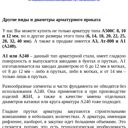
Другие виды и диаметры арматурного проката
У нас Вы можете купить не только арматуру типа
А500С 8, 10
и 12 мм
, но и другие размеры этого типа (
6, 14, 18, 20, 22, 25,
28, 32, 40 мм
). А также в продаже имеется
А3, Ат-800 и А1
(А240).
А1 или А240
– данный тип арматурной стали, имеет гладкую
поверхность и выпускается заводами в бунтах и прутках. А1
изготавливается на заводах диаметром от 6 до 12 мм в мотках,
от 8 до 12 мм – либо в прутках, либо в мотках, и от 14 мм –
только лишь в прутках.
Разнообразные элементы и части фундамента не обходятся без
использования А240. Она применяется и при производстве
изделий ЖБИ, а также в качестве замены отдельных
диаметров катанки или круга арматура А240 тоже подходит.
Гладкие прутки арматуры закупаются строительными
компаниями в небольших количествах. А арматура, имеющая
рифление, наоборот, в закупке идет большими объемами. Это
случается потому что есть технологическая необходимость