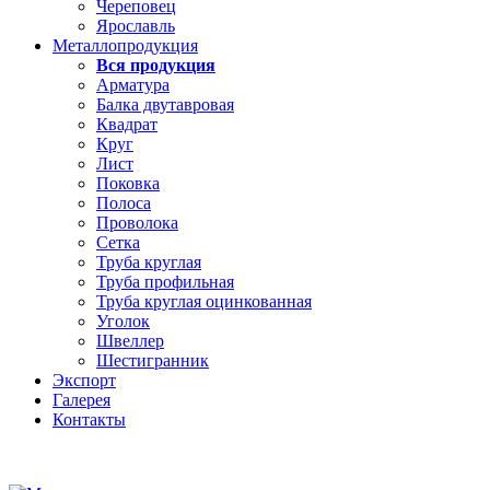
Череповец
Ярославль
Металлопродукция
Вся продукция
Арматура
Балка двутавровая
Квадрат
Круг
Лист
Поковка
Полоса
Проволока
Сетка
Труба круглая
Труба профильная
Труба круглая оцинкованная
Уголок
Швеллер
Шестигранник
Экспорт
Галерея
Контакты