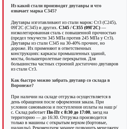
Из какой стали производят двутавры и что
означает марка С345?
Двутавры изготавливают из стали марок: Ст3 (С245),
09Г2С (С345) и других.
С345 / С355 (09Г2С)
—
низколегированная сталь с повышенной прочностью
(предел текучести 345 МПа против 245 МПа у Ст3).
Двутавры из стали С345 на 30-40% прочнее, но
дороже. Их применяют в ответственных
конструкциях: каркасы промышленных зданий,
мосты, большепролетные перекрытия. Для
большинства частных строений достаточно двутавров
из стали Ст3.
Как быстро можно забрать двутавр со склада в
Воронеже?
При наличии на складе отгрузка осуществляется в
день обращения после оформления заказа. При
условии самовывоза и поступления оплаты на наш р/
с. Склад работает
Пн-Пт с 8:30 до 17:00
, заезд на
территорию — до 16:30. Отгрузка производится
только в машины с открытым верхом (бортовые,
шаланды). Рекомендуем заранее позвонить менеджеру