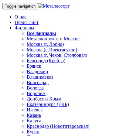
Toggle navigation
О нас
Прайс-лист
Филиалы
Все филиалы
Металлопрокат в Москве
Москва (г. Лобня)
Москва (г. Электроугли)
Москва (г. Чехов, Столбовая)
Белгород (Крейда)
Брянск
Владимир
Владикавказ
Волгоград
Вологда
Воронеж
Донбасс и Крым
Екатеринбург (ЕКБ)
Ижевск
Казань
Калуга
Краснодар (Новотитаровская)
Курск