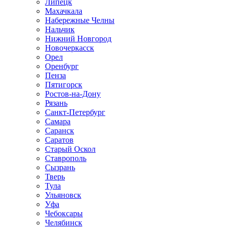
Липецк
Махачкала
Набережные Челны
Нальчик
Нижний Новгород
Новочеркасск
Орел
Оренбург
Пенза
Пятигорск
Ростов-на-Дону
Рязань
Санкт-Петербург
Самара
Саранск
Саратов
Старый Оскол
Ставрополь
Сызрань
Тверь
Тула
Ульяновск
Уфа
Чебоксары
Челябинск