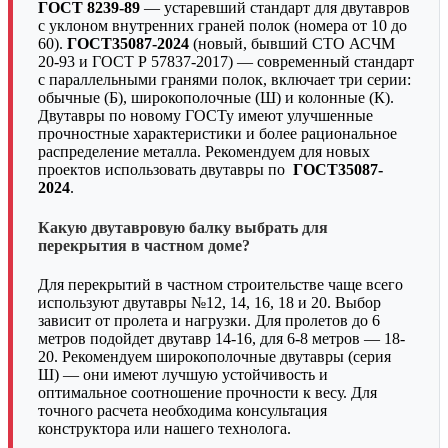
ГОСТ 8239-89
— устаревший стандарт для двутавров
с уклоном внутренних граней полок (номера от 10 до
60).
ГОСТ35087-2024
(новый, бывший СТО АСЧМ
20-93 и
ГОСТ Р 57837-2017
) — современный стандарт
с параллельными гранями полок, включает три серии:
обычные (Б), широкополочные (Ш) и колонные (К).
Двутавры по новому ГОСТу имеют улучшенные
прочностные характеристики и более рациональное
распределение металла. Рекомендуем для новых
проектов использовать двутавры по
ГОСТ35087-
2024
.
Какую двутавровую балку выбрать для
перекрытия в частном доме?
Для перекрытий в частном строительстве чаще всего
используют двутавры №12, 14, 16, 18 и 20. Выбор
зависит от пролета и нагрузки. Для пролетов до 6
метров подойдет двутавр 14-16, для 6-8 метров — 18-
20. Рекомендуем широкополочные двутавры (серия
Ш) — они имеют лучшую устойчивость и
оптимальное соотношение прочности к весу. Для
точного расчета необходима консультация
конструктора или нашего технолога.