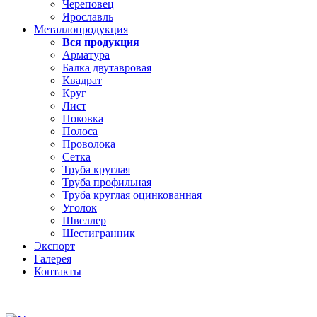
Череповец
Ярославль
Металлопродукция
Вся продукция
Арматура
Балка двутавровая
Квадрат
Круг
Лист
Поковка
Полоса
Проволока
Сетка
Труба круглая
Труба профильная
Труба круглая оцинкованная
Уголок
Швеллер
Шестигранник
Экспорт
Галерея
Контакты