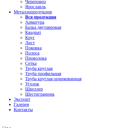
Череповец
Ярославль
Металлопродукция
Вся продукция
Арматура
Балка двутавровая
Квадрат
Круг
Лист
Поковка
Полоса
Проволока
Сетка
Труба круглая
Труба профильная
Труба круглая оцинкованная
Уголок
Швеллер
Шестигранник
Экспорт
Галерея
Контакты