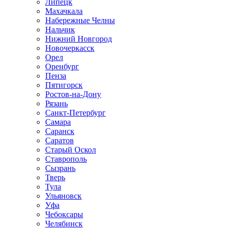
Липецк
Махачкала
Набережные Челны
Нальчик
Нижний Новгород
Новочеркасск
Орел
Оренбург
Пенза
Пятигорск
Ростов-на-Дону
Рязань
Санкт-Петербург
Самара
Саранск
Саратов
Старый Оскол
Ставрополь
Сызрань
Тверь
Тула
Ульяновск
Уфа
Чебоксары
Челябинск