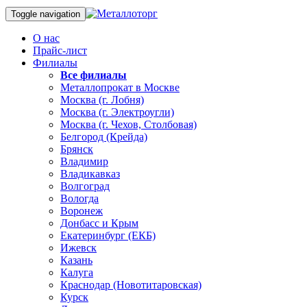
Toggle navigation
О нас
Прайс-лист
Филиалы
Все филиалы
Металлопрокат в Москве
Москва (г. Лобня)
Москва (г. Электроугли)
Москва (г. Чехов, Столбовая)
Белгород (Крейда)
Брянск
Владимир
Владикавказ
Волгоград
Вологда
Воронеж
Донбасс и Крым
Екатеринбург (ЕКБ)
Ижевск
Казань
Калуга
Краснодар (Новотитаровская)
Курск