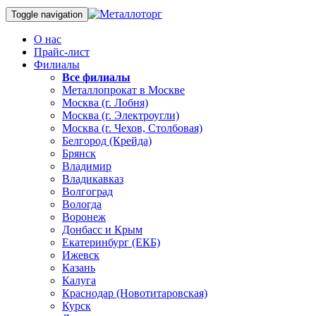
Toggle navigation
О нас
Прайс-лист
Филиалы
Все филиалы
Металлопрокат в Москве
Москва (г. Лобня)
Москва (г. Электроугли)
Москва (г. Чехов, Столбовая)
Белгород (Крейда)
Брянск
Владимир
Владикавказ
Волгоград
Вологда
Воронеж
Донбасс и Крым
Екатеринбург (ЕКБ)
Ижевск
Казань
Калуга
Краснодар (Новотитаровская)
Курск