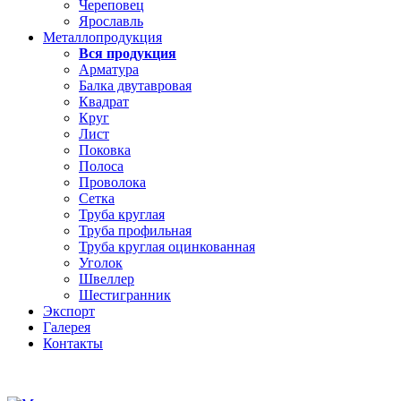
Череповец
Ярославль
Металлопродукция
Вся продукция
Арматура
Балка двутавровая
Квадрат
Круг
Лист
Поковка
Полоса
Проволока
Сетка
Труба круглая
Труба профильная
Труба круглая оцинкованная
Уголок
Швеллер
Шестигранник
Экспорт
Галерея
Контакты