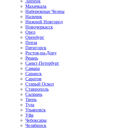
Липецк
Махачкала
Набережные Челны
Нальчик
Нижний Новгород
Новочеркасск
Орел
Оренбург
Пенза
Пятигорск
Ростов-на-Дону
Рязань
Санкт-Петербург
Самара
Саранск
Саратов
Старый Оскол
Ставрополь
Сызрань
Тверь
Тула
Ульяновск
Уфа
Чебоксары
Челябинск