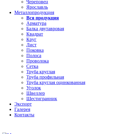
Череповец
Ярославль
Металлопродукция
Вся продукция
Арматура
Балка двутавровая
Квадрат
Круг
Лист
Поковка
Полоса
Проволока
Сетка
Труба круглая
Труба профильная
Труба круглая оцинкованная
Уголок
Швеллер
Шестигранник
Экспорт
Галерея
Контакты