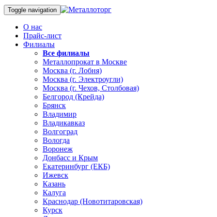
Toggle navigation
О нас
Прайс-лист
Филиалы
Все филиалы
Металлопрокат в Москве
Москва (г. Лобня)
Москва (г. Электроугли)
Москва (г. Чехов, Столбовая)
Белгород (Крейда)
Брянск
Владимир
Владикавказ
Волгоград
Вологда
Воронеж
Донбасс и Крым
Екатеринбург (ЕКБ)
Ижевск
Казань
Калуга
Краснодар (Новотитаровская)
Курск