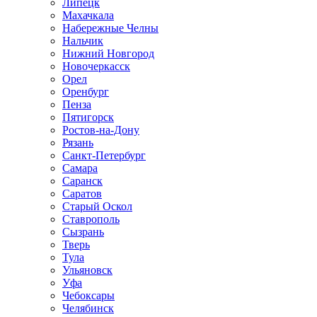
Липецк
Махачкала
Набережные Челны
Нальчик
Нижний Новгород
Новочеркасск
Орел
Оренбург
Пенза
Пятигорск
Ростов-на-Дону
Рязань
Санкт-Петербург
Самара
Саранск
Саратов
Старый Оскол
Ставрополь
Сызрань
Тверь
Тула
Ульяновск
Уфа
Чебоксары
Челябинск