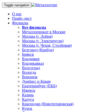
Toggle navigation
О нас
Прайс-лист
Филиалы
Все филиалы
Металлопрокат в Москве
Москва (г. Лобня)
Москва (г. Электроугли)
Москва (г. Чехов, Столбовая)
Белгород (Крейда)
Брянск
Владимир
Владикавказ
Волгоград
Вологда
Воронеж
Донбасс и Крым
Екатеринбург (ЕКБ)
Ижевск
Казань
Калуга
Краснодар (Новотитаровская)
Курск