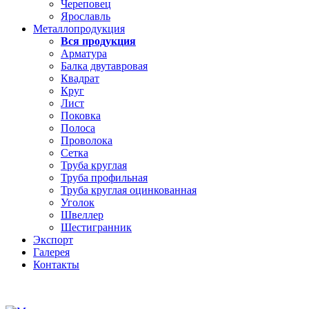
Череповец
Ярославль
Металлопродукция
Вся продукция
Арматура
Балка двутавровая
Квадрат
Круг
Лист
Поковка
Полоса
Проволока
Сетка
Труба круглая
Труба профильная
Труба круглая оцинкованная
Уголок
Швеллер
Шестигранник
Экспорт
Галерея
Контакты