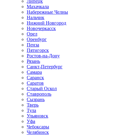
Липецк
Махачкала
Набережные Челны
Нальчик
Нижний Новгород
Новочеркасск
Орел
Оренбург
Пенза
Пятигорск
Ростов-на-Дону
Рязань
Санкт-Петербург
Самара
Саранск
Саратов
Старый Оскол
Ставрополь
Сызрань
Тверь
Тула
Ульяновск
Уфа
Чебоксары
Челябинск