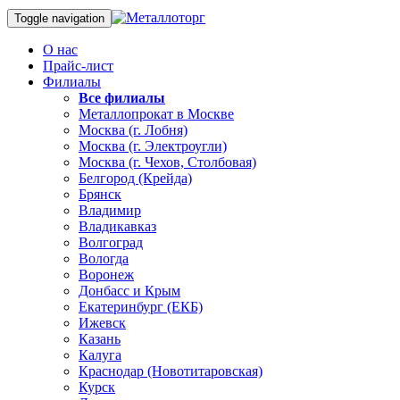
Toggle navigation
О нас
Прайс-лист
Филиалы
Все филиалы
Металлопрокат в Москве
Москва (г. Лобня)
Москва (г. Электроугли)
Москва (г. Чехов, Столбовая)
Белгород (Крейда)
Брянск
Владимир
Владикавказ
Волгоград
Вологда
Воронеж
Донбасс и Крым
Екатеринбург (ЕКБ)
Ижевск
Казань
Калуга
Краснодар (Новотитаровская)
Курск