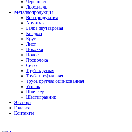
Череповец
Ярославль
Металлопродукция
Вся продукция
Арматура
Балка двутавровая
Квадрат
Круг
Лист
Поковка
Полоса
Проволока
Сетка
Труба круглая
Труба профильная
Труба круглая оцинкованная
Уголок
Швеллер
Шестигранник
Экспорт
Галерея
Контакты