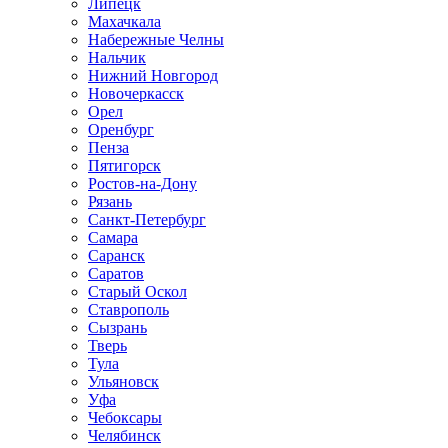
Липецк
Махачкала
Набережные Челны
Нальчик
Нижний Новгород
Новочеркасск
Орел
Оренбург
Пенза
Пятигорск
Ростов-на-Дону
Рязань
Санкт-Петербург
Самара
Саранск
Саратов
Старый Оскол
Ставрополь
Сызрань
Тверь
Тула
Ульяновск
Уфа
Чебоксары
Челябинск