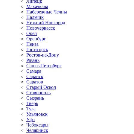
Липецк
Махачкала
Набережные Челны
Нальчик
Нижний Новгород
Новочеркасск
Орел
Оренбург
Пенза
Пятигорск
Ростов-на-Дону
Рязань
Санкт-Петербург
Самара
Саранск
Саратов
Старый Оскол
Ставрополь
Сызрань
Тверь
Тула
Ульяновск
Уфа
Чебоксары
Челябинск