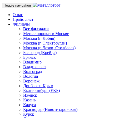
Toggle navigation
О нас
Прайс-лист
Филиалы
Все филиалы
Металлопрокат в Москве
Москва (г. Лобня)
Москва (г. Электроугли)
Москва (г. Чехов, Столбовая)
Белгород (Крейда)
Брянск
Владимир
Владикавказ
Волгоград
Вологда
Воронеж
Донбасс и Крым
Екатеринбург (ЕКБ)
Ижевск
Казань
Калуга
Краснодар (Новотитаровская)
Курск