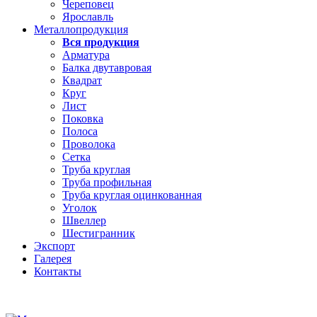
Череповец
Ярославль
Металлопродукция
Вся продукция
Арматура
Балка двутавровая
Квадрат
Круг
Лист
Поковка
Полоса
Проволока
Сетка
Труба круглая
Труба профильная
Труба круглая оцинкованная
Уголок
Швеллер
Шестигранник
Экспорт
Галерея
Контакты