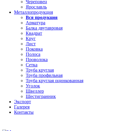
Череповец
Ярославль
Металлопродукция
Вся продукция
Арматура
Балка двутавровая
Квадрат
Круг
Лист
Поковка
Полоса
Проволока
Сетка
Труба круглая
Труба профильная
Труба круглая оцинкованная
Уголок
Швеллер
Шестигранник
Экспорт
Галерея
Контакты