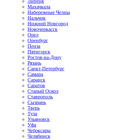
Липецк
Махачкала
Набережные Челны
Нальчик
Нижний Новгород
Новочеркасск
Орел
Оренбург
Пенза
Пятигорск
Ростов-на-Дону
Рязань
Санкт-Петербург
Самара
Саранск
Саратов
Старый Оскол
Ставрополь
Сызрань
Тверь
Тула
Ульяновск
Уфа
Чебоксары
Челябинск