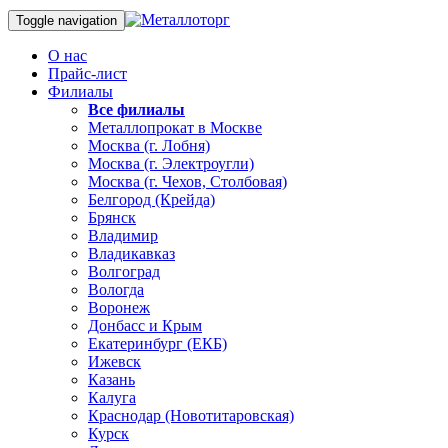
Toggle navigation
О нас
Прайс-лист
Филиалы
Все филиалы
Металлопрокат в Москве
Москва (г. Лобня)
Москва (г. Электроугли)
Москва (г. Чехов, Столбовая)
Белгород (Крейда)
Брянск
Владимир
Владикавказ
Волгоград
Вологда
Воронеж
Донбасс и Крым
Екатеринбург (ЕКБ)
Ижевск
Казань
Калуга
Краснодар (Новотитаровская)
Курск