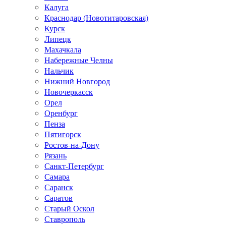
Калуга
Краснодар (Новотитаровская)
Курск
Липецк
Махачкала
Набережные Челны
Нальчик
Нижний Новгород
Новочеркасск
Орел
Оренбург
Пенза
Пятигорск
Ростов-на-Дону
Рязань
Санкт-Петербург
Самара
Саранск
Саратов
Старый Оскол
Ставрополь