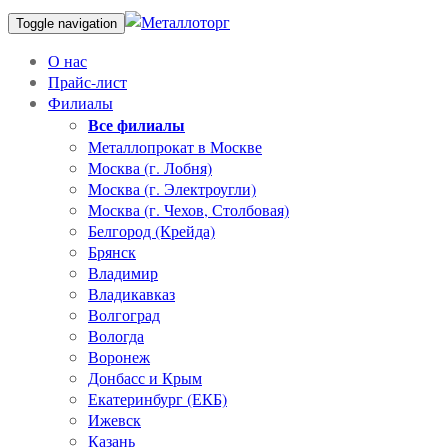
Toggle navigation
О нас
Прайс-лист
Филиалы
Все филиалы
Металлопрокат в Москве
Москва (г. Лобня)
Москва (г. Электроугли)
Москва (г. Чехов, Столбовая)
Белгород (Крейда)
Брянск
Владимир
Владикавказ
Волгоград
Вологда
Воронеж
Донбасс и Крым
Екатеринбург (ЕКБ)
Ижевск
Казань