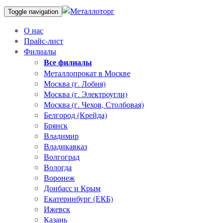
Toggle navigation
О нас
Прайс-лист
Филиалы
Все филиалы
Металлопрокат в Москве
Москва (г. Лобня)
Москва (г. Электроугли)
Москва (г. Чехов, Столбовая)
Белгород (Крейда)
Брянск
Владимир
Владикавказ
Волгоград
Вологда
Воронеж
Донбасс и Крым
Екатеринбург (ЕКБ)
Ижевск
Казань