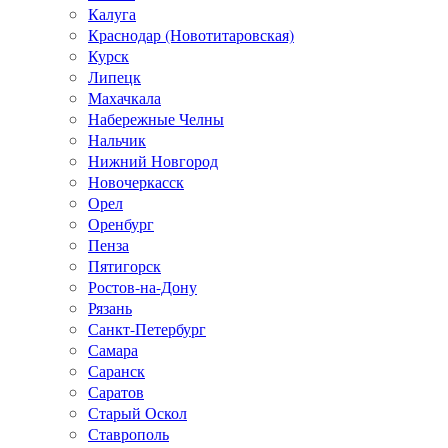
Калуга
Краснодар (Новотитаровская)
Курск
Липецк
Махачкала
Набережные Челны
Нальчик
Нижний Новгород
Новочеркасск
Орел
Оренбург
Пенза
Пятигорск
Ростов-на-Дону
Рязань
Санкт-Петербург
Самара
Саранск
Саратов
Старый Оскол
Ставрополь