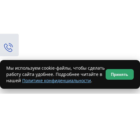
Мы используем cookie-файлы, чтобы сделать
работу сайта удобнее. Подробнее читайте в
Принять
нашей
Политике конфиденциальности
.
+7 (495) 234-39-90
2343990@metallotorg.ru
+7 (495) 232-21-94
dmitry@metallotorg.ru
Пн - Пт с 8:30 до 17:30