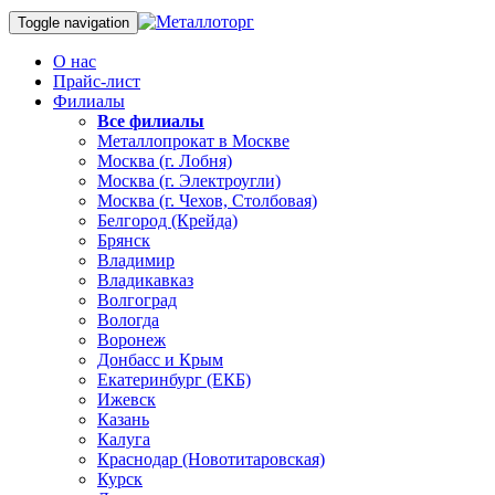
Toggle navigation
О нас
Прайс-лист
Филиалы
Все филиалы
Металлопрокат в Москве
Москва (г. Лобня)
Москва (г. Электроугли)
Москва (г. Чехов, Столбовая)
Белгород (Крейда)
Брянск
Владимир
Владикавказ
Волгоград
Вологда
Воронеж
Донбасс и Крым
Екатеринбург (ЕКБ)
Ижевск
Казань
Калуга
Краснодар (Новотитаровская)
Курск