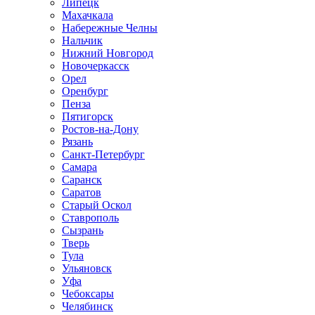
Липецк
Махачкала
Набережные Челны
Нальчик
Нижний Новгород
Новочеркасск
Орел
Оренбург
Пенза
Пятигорск
Ростов-на-Дону
Рязань
Санкт-Петербург
Самара
Саранск
Саратов
Старый Оскол
Ставрополь
Сызрань
Тверь
Тула
Ульяновск
Уфа
Чебоксары
Челябинск