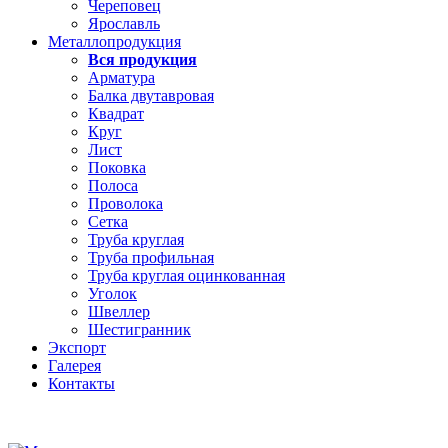
Череповец
Ярославль
Металлопродукция
Вся продукция
Арматура
Балка двутавровая
Квадрат
Круг
Лист
Поковка
Полоса
Проволока
Сетка
Труба круглая
Труба профильная
Труба круглая оцинкованная
Уголок
Швеллер
Шестигранник
Экспорт
Галерея
Контакты