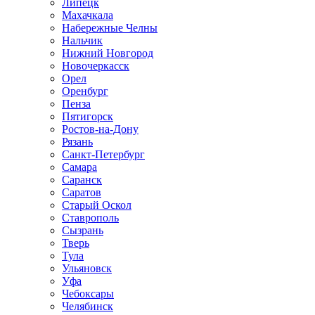
Липецк
Махачкала
Набережные Челны
Нальчик
Нижний Новгород
Новочеркасск
Орел
Оренбург
Пенза
Пятигорск
Ростов-на-Дону
Рязань
Санкт-Петербург
Самара
Саранск
Саратов
Старый Оскол
Ставрополь
Сызрань
Тверь
Тула
Ульяновск
Уфа
Чебоксары
Челябинск