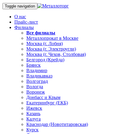
Toggle navigation
О нас
Прайс-лист
Филиалы
Все филиалы
Металлопрокат в Москве
Москва (г. Лобня)
Москва (г. Электроугли)
Москва (г. Чехов, Столбовая)
Белгород (Крейда)
Брянск
Владимир
Владикавказ
Волгоград
Вологда
Воронеж
Донбасс и Крым
Екатеринбург (ЕКБ)
Ижевск
Казань
Калуга
Краснодар (Новотитаровская)
Курск