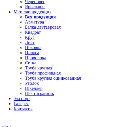
Череповец
Ярославль
Металлопродукция
Вся продукция
Арматура
Балка двутавровая
Квадрат
Круг
Лист
Поковка
Полоса
Проволока
Сетка
Труба круглая
Труба профильная
Труба круглая оцинкованная
Уголок
Швеллер
Шестигранник
Экспорт
Галерея
Контакты