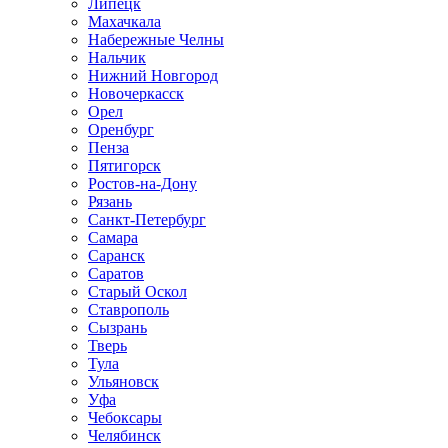
Липецк
Махачкала
Набережные Челны
Нальчик
Нижний Новгород
Новочеркасск
Орел
Оренбург
Пенза
Пятигорск
Ростов-на-Дону
Рязань
Санкт-Петербург
Самара
Саранск
Саратов
Старый Оскол
Ставрополь
Сызрань
Тверь
Тула
Ульяновск
Уфа
Чебоксары
Челябинск