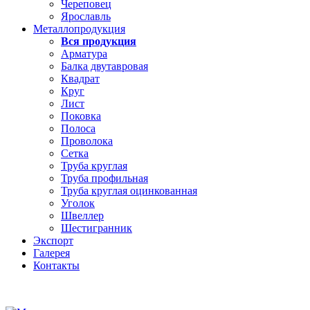
Череповец
Ярославль
Металлопродукция
Вся продукция
Арматура
Балка двутавровая
Квадрат
Круг
Лист
Поковка
Полоса
Проволока
Сетка
Труба круглая
Труба профильная
Труба круглая оцинкованная
Уголок
Швеллер
Шестигранник
Экспорт
Галерея
Контакты