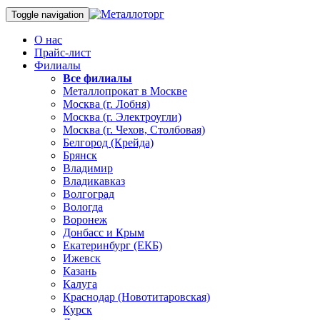
Toggle navigation
О нас
Прайс-лист
Филиалы
Все филиалы
Металлопрокат в Москве
Москва (г. Лобня)
Москва (г. Электроугли)
Москва (г. Чехов, Столбовая)
Белгород (Крейда)
Брянск
Владимир
Владикавказ
Волгоград
Вологда
Воронеж
Донбасс и Крым
Екатеринбург (ЕКБ)
Ижевск
Казань
Калуга
Краснодар (Новотитаровская)
Курск