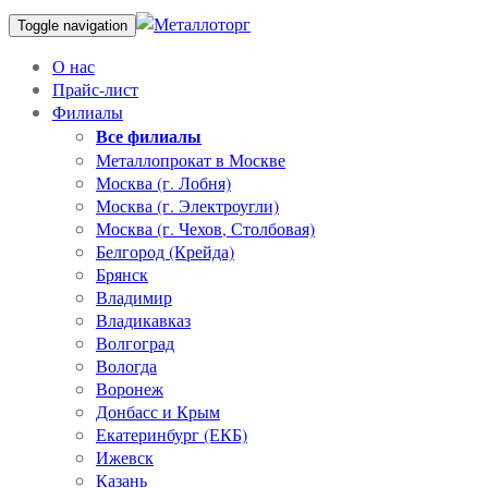
Toggle navigation
О нас
Прайс-лист
Филиалы
Все филиалы
Металлопрокат в Москве
Москва (г. Лобня)
Москва (г. Электроугли)
Москва (г. Чехов, Столбовая)
Белгород (Крейда)
Брянск
Владимир
Владикавказ
Волгоград
Вологда
Воронеж
Донбасс и Крым
Екатеринбург (ЕКБ)
Ижевск
Казань