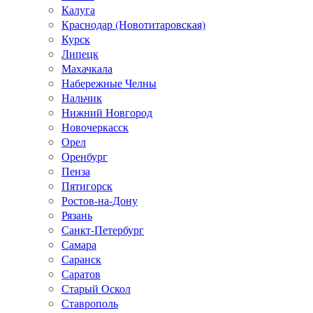
Калуга
Краснодар (Новотитаровская)
Курск
Липецк
Махачкала
Набережные Челны
Нальчик
Нижний Новгород
Новочеркасск
Орел
Оренбург
Пенза
Пятигорск
Ростов-на-Дону
Рязань
Санкт-Петербург
Самара
Саранск
Саратов
Старый Оскол
Ставрополь