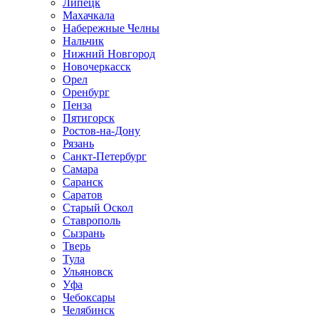
Липецк
Махачкала
Набережные Челны
Нальчик
Нижний Новгород
Новочеркасск
Орел
Оренбург
Пенза
Пятигорск
Ростов-на-Дону
Рязань
Санкт-Петербург
Самара
Саранск
Саратов
Старый Оскол
Ставрополь
Сызрань
Тверь
Тула
Ульяновск
Уфа
Чебоксары
Челябинск