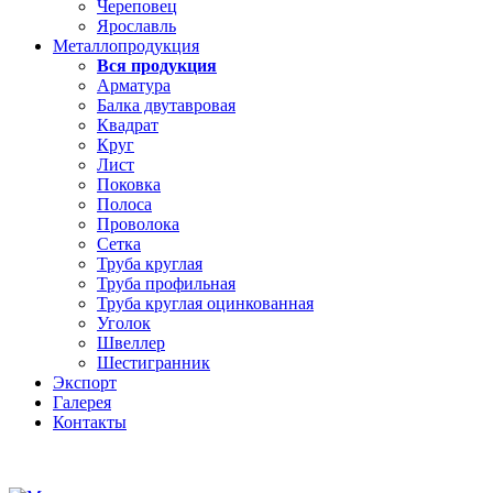
Череповец
Ярославль
Металлопродукция
Вся продукция
Арматура
Балка двутавровая
Квадрат
Круг
Лист
Поковка
Полоса
Проволока
Сетка
Труба круглая
Труба профильная
Труба круглая оцинкованная
Уголок
Швеллер
Шестигранник
Экспорт
Галерея
Контакты