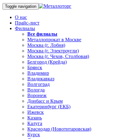
Toggle navigation
О нас
Прайс-лист
Филиалы
Все филиалы
Металлопрокат в Москве
Москва (г. Лобня)
Москва (г. Электроугли)
Москва (г. Чехов, Столбовая)
Белгород (Крейда)
Брянск
Владимир
Владикавказ
Волгоград
Вологда
Воронеж
Донбасс и Крым
Екатеринбург (ЕКБ)
Ижевск
Казань
Калуга
Краснодар (Новотитаровская)
Курск