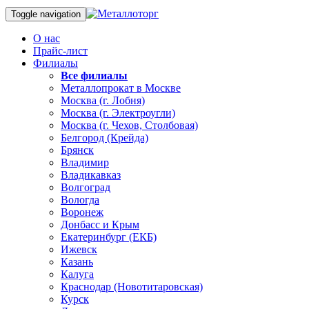
Toggle navigation
О нас
Прайс-лист
Филиалы
Все филиалы
Металлопрокат в Москве
Москва (г. Лобня)
Москва (г. Электроугли)
Москва (г. Чехов, Столбовая)
Белгород (Крейда)
Брянск
Владимир
Владикавказ
Волгоград
Вологда
Воронеж
Донбасс и Крым
Екатеринбург (ЕКБ)
Ижевск
Казань
Калуга
Краснодар (Новотитаровская)
Курск