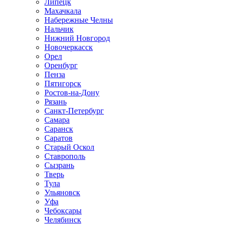
Липецк
Махачкала
Набережные Челны
Нальчик
Нижний Новгород
Новочеркасск
Орел
Оренбург
Пенза
Пятигорск
Ростов-на-Дону
Рязань
Санкт-Петербург
Самара
Саранск
Саратов
Старый Оскол
Ставрополь
Сызрань
Тверь
Тула
Ульяновск
Уфа
Чебоксары
Челябинск