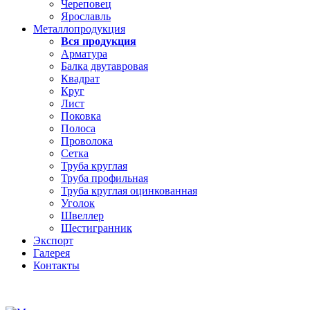
Череповец
Ярославль
Металлопродукция
Вся продукция
Арматура
Балка двутавровая
Квадрат
Круг
Лист
Поковка
Полоса
Проволока
Сетка
Труба круглая
Труба профильная
Труба круглая оцинкованная
Уголок
Швеллер
Шестигранник
Экспорт
Галерея
Контакты