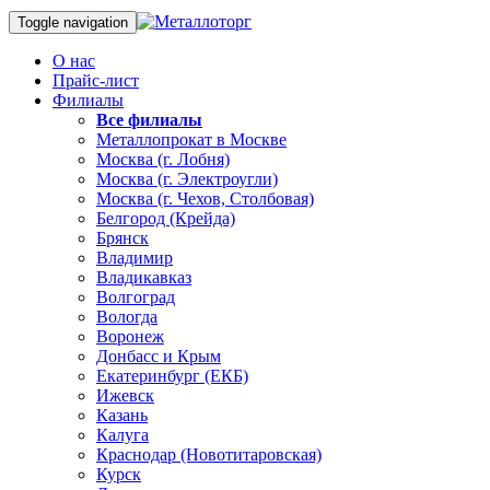
Toggle navigation
О нас
Прайс-лист
Филиалы
Все филиалы
Металлопрокат в Москве
Москва (г. Лобня)
Москва (г. Электроугли)
Москва (г. Чехов, Столбовая)
Белгород (Крейда)
Брянск
Владимир
Владикавказ
Волгоград
Вологда
Воронеж
Донбасс и Крым
Екатеринбург (ЕКБ)
Ижевск
Казань
Калуга
Краснодар (Новотитаровская)
Курск