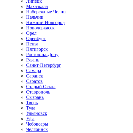
Липецк
Махачкала
Набережные Челны
Нальчик
Нижний Новгород
Новочеркасск
Орел
Оренбург
Пенза
Пятигорск
Ростов-на-Дону
Рязань
Санкт-Петербург
Самара
Саранск
Саратов
Старый Оскол
Ставрополь
Сызрань
Тверь
Тула
Ульяновск
Уфа
Чебоксары
Челябинск