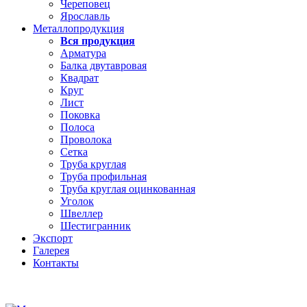
Череповец
Ярославль
Металлопродукция
Вся продукция
Арматура
Балка двутавровая
Квадрат
Круг
Лист
Поковка
Полоса
Проволока
Сетка
Труба круглая
Труба профильная
Труба круглая оцинкованная
Уголок
Швеллер
Шестигранник
Экспорт
Галерея
Контакты