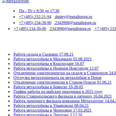
Пн - Пт с 8:30 до 17:30
+7 (495) 232-21-94
dmitry@metallotorg.ru
+7 (495) 234-39-90
2343990@metallotorg.ru
+7 (495) 234-39-90
2343990@metallotorg.ru
+7 (495) 232
Работа склада в Сызрани 17.08.21
Работа металлобазы в Махачкале 02.08.2021
Работа металлобазы в Краснодаре 16.07
Работа металлобазы в Нижнем Новгороде 12.07
Отключение электроэнергии на складе в Ставрополе 24.
Отгрузка металлопроката на металлобазе в Пензе
Отключение электроэнергии в Старом Осколе 01.06.21
Работа металлобазы в Брянске 19-28.05
График работы на майские праздники в 2021 году
Работа Ставропольского филиала в пятницу 16.04.2021
Работа липецкого филиала компании Металлоторг 14.04.
Работа металлобазы в Ульяновске 08.04.21
Работа металлобазы в Череповце 17.03.2021
Работа металлобазы в Липецке 3.12.20