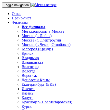
Toggle navigation
О нас
Прайс-лист
Филиалы
Все филиалы
Металлопрокат в Москве
Москва (г. Лобня)
Москва (г. Электроугли)
Москва (г. Чехов, Столбовая)
Белгород (Крейда)
Брянск
Владимир
Владикавказ
Волгоград
Вологда
Воронеж
Донбасс и Крым
Екатеринбург (ЕКБ)
Ижевск
Казань
Калуга
Краснодар (Новотитаровская)
Курск