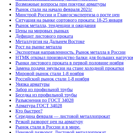
Возможные вопросы при покупке арматуры
Рынок стали на начало февраля 2021г
Минстрой России и Главгосэкспертиза о росте цен
Ситуация на рынке сортового проката: 18-25 января
Рынок металла, тенденции и ожидания
Цены на мировых рынках
Дефицит листового проката
Металлургия на Дальнем Востоке
Рост на рынке металла
Экспортная направленность. Рынок металла в России
НТМК открыл производство балки для больших нагрузо
Рынки листового проката в первой половине ноября
Замена подачи эмульсии на стане холодной прокатки
Мировой рынок стали 1-8 ноября
Российский рынок стали 1-8 ноября
Увязка арматуры
Забор из профильной трубы
Беседка из профильной трубы
Разъяснения по ГОСТ 34028
Арматура ГОСТ 34028
Кто быстрее?
Середина февраля — листовой металлопрокат
Резкий разворот цен на арматуру
Рынок стали в России и в мире.
Ценовой разворот. Листовой металлопрокат