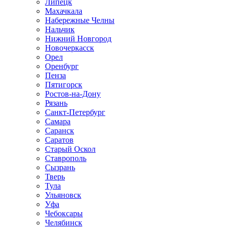
Липецк
Махачкала
Набережные Челны
Нальчик
Нижний Новгород
Новочеркасск
Орел
Оренбург
Пенза
Пятигорск
Ростов-на-Дону
Рязань
Санкт-Петербург
Самара
Саранск
Саратов
Старый Оскол
Ставрополь
Сызрань
Тверь
Тула
Ульяновск
Уфа
Чебоксары
Челябинск