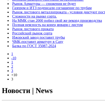
Рынок Арматуры — снижения не будет
Газпром и ИТЗ подписали соглашение по трубам
Рынок листового металлопроката - условия диктуют по
Сложности на рынке сорта.
На ММК стан 2000 побил свой же рекорд производства
Полная неясность на конец января с листом
Рынок листового проката
Российский рынок сорта
Ижорский завод поставит трубы
ЧМК-поставит арматуру в Саху
Балка по ГОСТ 35087-2024
1
-10
1
2
3
+10
3
Новости | News