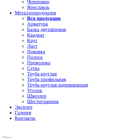
Череповец
Ярославль
Металлопродукция
Вся продукция
Арматура
Балка двутавровая
Квадрат
Круг
Лист
Поковка
Полоса
Проволока
Сетка
Труба круглая
Труба профильная
Труба круглая оцинкованная
Уголок
Швеллер
Шестигранник
Экспорт
Галерея
Контакты