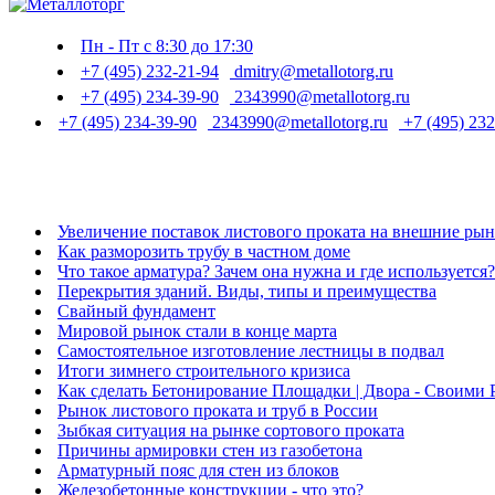
Пн - Пт с 8:30 до 17:30
+7 (495) 232-21-94
dmitry@metallotorg.ru
+7 (495) 234-39-90
2343990@metallotorg.ru
+7 (495) 234-39-90
2343990@metallotorg.ru
+7 (495) 232
Увеличение поставок листового проката на внешние ры
Как разморозить трубу в частном доме
Что такое арматура? Зачем она нужна и где используется?
Перекрытия зданий. Виды, типы и преимущества
Свайный фундамент
Мировой рынок стали в конце марта
Самостоятельное изготовление лестницы в подвал
Итоги зимнего строительного кризиса
Как сделать Бетонирование Площадки | Двора - Своими
Рынок листового проката и труб в России
Зыбкая ситуация на рынке сортового проката
Причины армировки стен из газобетона
Арматурный пояс для стен из блоков
Железобетонные конструкции - что это?